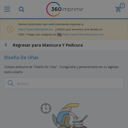
0
P
r
o
d
Hemos detectado que está intentando ingresar a
M
u
https://www.360imprimir.es
. ¿Sabía que tenemos una tienda en
a
c
USA ? Haga sus compras en
https://www.360onlineprint.com
t
t
e
o
P
Regresar para Manicura Y Pedicura
r
s
r
i
m
o
a
Diseño De Uñas
á
d
l
s
P
u
d
Compra productos de "Diseño De Uñas". Configúralos y personalízalos con tu logotipo,
v
a
c
e
texto o diseño.
e
n
t
M
n
t
o
a
M
d
a
s
r
a
i
l
P
k
t
d
l
r
e
e
o
a
o
B
t
r
s
s
m
o
i
i
y
o
l
n
a
E
c
s
g
l
x
R
i
a
d
p
o
o