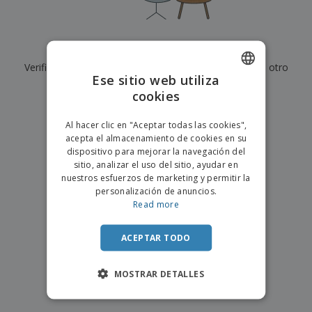
s
e
o
p
n
O
s
a
a
f
E
i
l
i
m
t
e
Actualmente no tenemos resultados para
"
"
c
b
o
s
i
Verifique que lo haya escrito correctamente o busque otro
a
r
C
Ese sitio web utiliza
n
l
e
término.
o
a
a
cookies
s
ENGLISH
m
j
×
p
borrar búsqueda
e
PORTUGUESE
T
Al hacer clic en "Aceptar todas las cookies",
r
o
acepta el almacenamiento de cookies en su
a
SPANISH
d
dispositivo para mejorar la navegación del
r
o
sitio, analizar el uso del sitio, ayudar en
p
Iniciar
s
o
nuestros esfuerzos de marketing y permitir la
sesión/registrarse
l
r
personalización de anuncios.
o
t
Read more
s
e
Servicio
p
m
de
r
ACEPTAR TODO
a
Atención
o
al
d
Cliente
MOSTRAR DETALLES
u
c
t