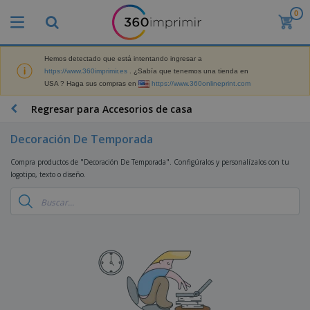
0
P
r
o
d
Hemos detectado que está intentando ingresar a
M
u
https://www.360imprimir.es
. ¿Sabía que tenemos una tienda en
a
c
USA ? Haga sus compras en
https://www.360onlineprint.com
t
t
e
o
P
Regresar para Accesorios de casa
r
s
r
i
m
o
a
Decoración De Temporada
á
d
l
s
P
u
d
Compra productos de "Decoración De Temporada". Configúralos y personalízalos con tu
v
a
c
e
logotipo, texto o diseño.
e
n
t
M
n
t
o
a
M
d
a
s
r
a
i
l
P
k
t
d
l
r
e
e
o
a
o
B
t
r
s
s
m
o
i
i
y
o
l
n
a
E
c
s
g
l
x
R
i
a
d
p
o
o