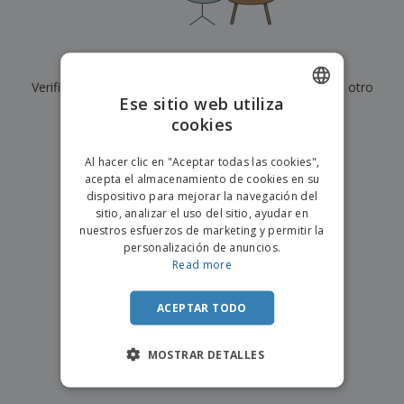
s
e
o
p
n
O
s
a
a
f
E
i
l
i
m
t
e
Actualmente no tenemos resultados para
"
"
c
b
o
s
i
Verifique que lo haya escrito correctamente o busque otro
a
r
C
Ese sitio web utiliza
n
l
e
término.
o
a
a
cookies
s
ENGLISH
m
j
×
p
borrar búsqueda
e
PORTUGUESE
T
Al hacer clic en "Aceptar todas las cookies",
r
o
acepta el almacenamiento de cookies en su
a
SPANISH
d
dispositivo para mejorar la navegación del
r
o
sitio, analizar el uso del sitio, ayudar en
p
Iniciar
s
o
nuestros esfuerzos de marketing y permitir la
sesión/registrarse
l
r
personalización de anuncios.
o
t
Read more
s
e
Servicio
p
m
de
r
ACEPTAR TODO
a
Atención
o
al
d
Cliente
MOSTRAR DETALLES
u
c
t