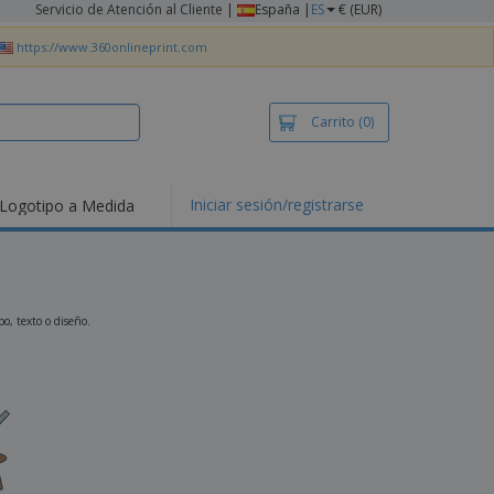
Servicio de Atención al Cliente
|
España |
ES
€ (EUR)
https://www.360onlineprint.com
Carrito
(0)
Iniciar sesión/registrarse
Logotipo a Medida
mociones y
ductos
tacados
setas y Polos
dados
o, texto o diseño.
vidades al aire
e
bajo desde casa
s de Envío
alos
sonalizados
ductos ecológicos