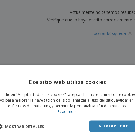
Etiquetas para
Maletas y mochilas
Libr
Impresoras
Actualmente no tenemos resulta
Verifique que lo haya escrito correctamente 
×
borrar búsqueda
Ese sitio web utiliza cookies
ENGL
er clic en "Aceptar todas las cookies", acepta el almacenamiento de cookie
POR
ivo para mejorar la navegación del sitio, analizar el uso del sitio, ayudar en
esfuerzos de marketing y permitir la personalización de anuncios.
SPAN
Read more
ACEPTAR TODO
MOSTRAR DETALLES