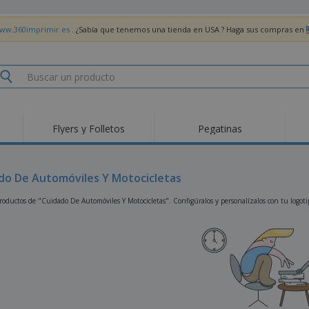
www.360imprimir.es
. ¿Sabía que tenemos una tienda en USA ? Haga sus compras en
Flyers y Folletos
Pegatinas
Pro
Tendencias
Nuevos productos
pro
des
Banderas, estandartes
do De Automóviles Y Motocicletas
Roll-Up
Cami
y guiones
Equipos y suministros
Roll-ups
Bor
oductos de "Cuidado De Automóviles Y Motocicletas". Configúralos y personalízalos con tu logotip
para servicio de
alimentos
Acti
Entrega a domicilio
Desechables
libr
Pegatinas, vinilos y
Relojes de pulsera
Tra
carteles
Sudaderas con
Copas y Trofeos
Caja
capucha
Reg
Expositores
Medallas
per
Pósters
Comida y Dulces
Pro