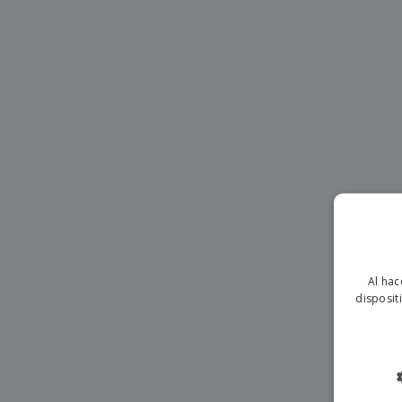
Imanes Personalizados
Lonas
Al hac
disposit