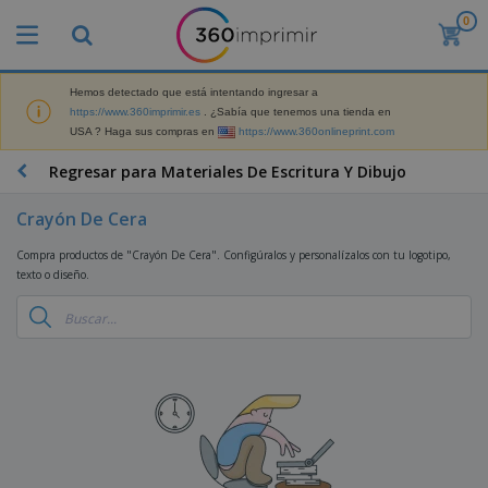
0
P
r
o
d
Hemos detectado que está intentando ingresar a
M
u
https://www.360imprimir.es
. ¿Sabía que tenemos una tienda en
a
c
USA ? Haga sus compras en
https://www.360onlineprint.com
t
t
e
o
P
Regresar para Materiales De Escritura Y Dibujo
r
s
r
i
m
o
a
Crayón De Cera
á
d
l
s
P
u
d
Compra productos de "Crayón De Cera". Configúralos y personalízalos con tu logotipo,
v
a
c
e
texto o diseño.
e
n
t
M
n
t
o
a
M
d
a
s
r
a
i
l
P
k
t
d
l
r
e
e
o
a
o
B
t
r
s
s
m
o
i
i
y
o
l
n
a
E
c
s
g
l
x
R
i
a
d
p
o
o