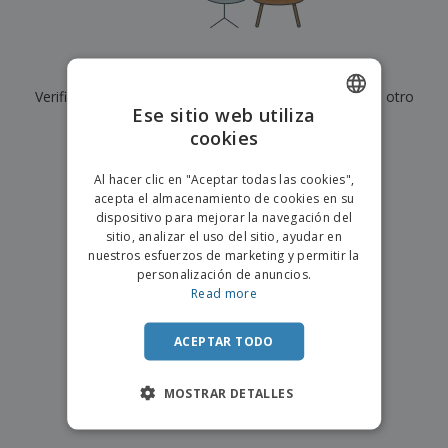
s
e
o
p
n
O
s
a
a
f
E
i
l
i
m
t
e
Actualmente no tenemos resultados para
"
"
c
b
o
s
i
Verifique que lo haya escrito correctamente o busque otro
a
r
C
Ese sitio web utiliza
n
l
e
término.
o
a
a
cookies
s
ENGLISH
m
j
×
p
borrar búsqueda
e
PORTUGUESE
T
Al hacer clic en "Aceptar todas las cookies",
r
o
acepta el almacenamiento de cookies en su
a
SPANISH
d
dispositivo para mejorar la navegación del
r
o
sitio, analizar el uso del sitio, ayudar en
p
Iniciar
s
o
nuestros esfuerzos de marketing y permitir la
sesión/registrarse
l
r
personalización de anuncios.
o
t
Read more
s
e
Servicio
p
m
de
r
ACEPTAR TODO
a
Atención
o
al
d
Cliente
MOSTRAR DETALLES
u
c
t