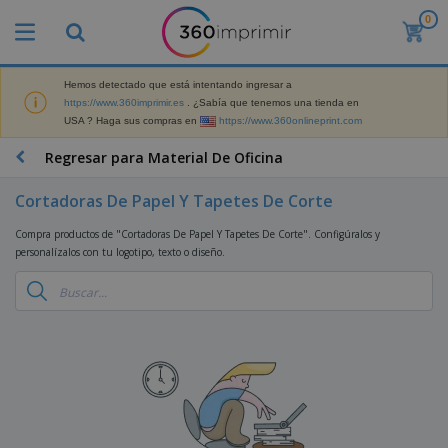
0
P
r
o
d
Hemos detectado que está intentando ingresar a
M
u
https://www.360imprimir.es
. ¿Sabía que tenemos una tienda en
a
c
USA ? Haga sus compras en
https://www.360onlineprint.com
t
t
e
o
P
Regresar para Material De Oficina
r
s
r
i
m
o
a
Cortadoras De Papel Y Tapetes De Corte
á
d
l
s
P
u
d
Compra productos de "Cortadoras De Papel Y Tapetes De Corte". Configúralos y
v
a
c
e
personalízalos con tu logotipo, texto o diseño.
e
n
t
M
n
t
o
a
M
d
a
s
r
a
i
l
P
k
t
d
l
r
e
e
o
a
o
B
t
r
s
s
m
o
i
i
y
o
l
n
a
E
c
s
g
l
x
R
i
a
d
p
o
o