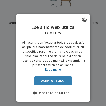
s
e
o
p
n
O
s
a
a
f
E
i
l
i
m
t
e
Actualmente no tenemos resultados para
"
"
c
b
o
s
i
Verifique que lo haya escrito correctamente o busque otro
a
r
C
Ese sitio web utiliza
n
l
e
término.
o
a
a
cookies
s
ENGLISH
m
j
×
p
borrar búsqueda
e
PORTUGUESE
T
Al hacer clic en "Aceptar todas las cookies",
r
o
acepta el almacenamiento de cookies en su
a
SPANISH
d
dispositivo para mejorar la navegación del
r
o
sitio, analizar el uso del sitio, ayudar en
p
Iniciar
s
o
nuestros esfuerzos de marketing y permitir la
sesión/registrarse
l
r
personalización de anuncios.
o
t
Read more
s
e
Servicio
p
m
de
r
ACEPTAR TODO
a
Atención
o
al
d
Cliente
MOSTRAR DETALLES
u
c
t