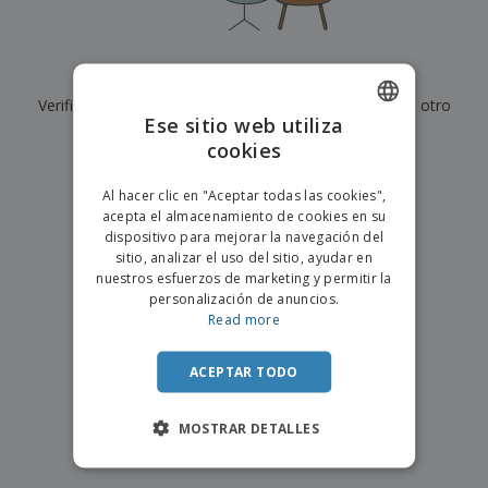
s
e
o
p
n
O
s
a
a
f
E
i
l
i
m
t
e
Actualmente no tenemos resultados para
"
"
c
b
o
s
i
Verifique que lo haya escrito correctamente o busque otro
a
r
C
Ese sitio web utiliza
n
l
e
término.
o
a
a
cookies
s
ENGLISH
m
j
×
p
borrar búsqueda
e
PORTUGUESE
T
Al hacer clic en "Aceptar todas las cookies",
r
o
acepta el almacenamiento de cookies en su
a
SPANISH
d
dispositivo para mejorar la navegación del
r
o
sitio, analizar el uso del sitio, ayudar en
p
Iniciar
s
o
nuestros esfuerzos de marketing y permitir la
sesión/registrarse
l
r
personalización de anuncios.
o
t
Read more
s
e
Servicio
p
m
de
r
ACEPTAR TODO
a
Atención
o
al
d
Cliente
MOSTRAR DETALLES
u
c
t