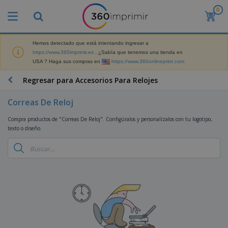
0
P
r
o
d
Hemos detectado que está intentando ingresar a
M
u
https://www.360imprimir.es
. ¿Sabía que tenemos una tienda en
a
c
USA ? Haga sus compras en
https://www.360onlineprint.com
t
t
e
o
P
Regresar para Accesorios Para Relojes
r
s
r
i
m
o
a
Correas De Reloj
á
d
l
s
P
u
d
Compra productos de "Correas De Reloj". Configúralos y personalízalos con tu logotipo,
v
a
c
e
texto o diseño.
e
n
t
M
n
t
o
a
M
d
a
s
r
a
i
l
P
k
t
d
l
r
e
e
o
a
o
B
t
r
s
s
m
o
i
i
y
o
l
n
a
E
c
s
g
l
x
R
i
a
d
p
o
o