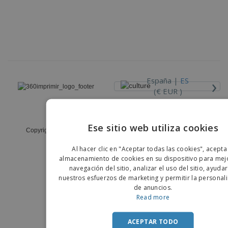
›
España |
ES
(€ EUR )
Código Ético y de Conducta
Ese sitio web utiliza cookies
Copyright © 2026 - 360imprimir. Todos los derechos reservados
ENGLIS
Al hacer clic en "Aceptar todas las cookies", acepta
PORTU
almacenamiento de cookies en su dispositivo para mejo
navegación del sitio, analizar el uso del sitio, ayuda
SPANIS
nuestros esfuerzos de marketing y permitir la personal
de anuncios.
Read more
ACEPTAR TODO