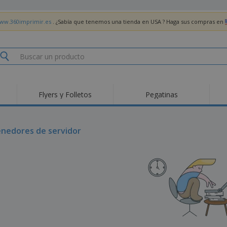
www.360imprimir.es
. ¿Sabía que tenemos una tienda en USA ? Haga sus compras en
Flyers y Folletos
Pegatinas
Pro
Tendencias
Nuevos productos
pro
des
Banderas, estandartes
nedores de servidor
Roll-Up
Cami
y guiones
Equipos y suministros
Roll-ups
Bor
para servicio de
alimentos
Acti
Entrega a domicilio
Desechables
libr
Pegatinas, vinilos y
Relojes de pulsera
Tra
carteles
Sudaderas con
Copas y Trofeos
Caja
capucha
Reg
Expositores
Medallas
per
Pósters
Comida y Dulces
Pro