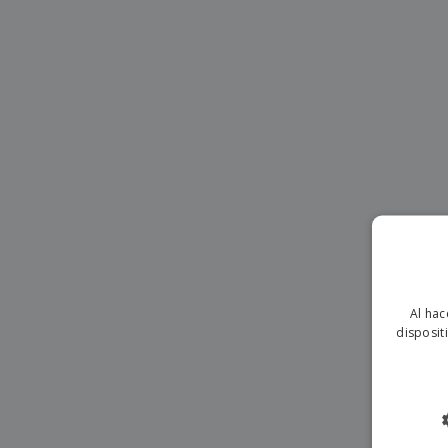
Imanes Personalizados
Lonas
Al hac
disposit