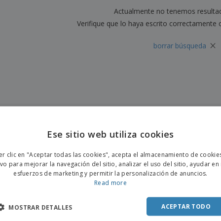
Etiquetas para
Maletas y mochilas
Actualmente no tenemos resulta
Libr
Impresoras
Verifique que lo haya escrito correctamente 
×
borrar búsqueda
Ese sitio web utiliza cookies
ENGL
er clic en "Aceptar todas las cookies", acepta el almacenamiento de cookie
POR
ivo para mejorar la navegación del sitio, analizar el uso del sitio, ayudar en
esfuerzos de marketing y permitir la personalización de anuncios.
SPAN
Read more
ACEPTAR TODO
MOSTRAR DETALLES