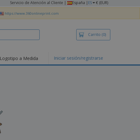
Servicio de Atención al Cliente
|
España |
ES
€ (EUR)
https://www.360onlineprint.com
Carrito
(0)
Iniciar sesión/registrarse
Logotipo a Medida
mociones y
ductos
tacados
setas y Polos
dados
vidades al aire
e
bajo desde casa
s de Envío
alos
sonalizados
ductos ecológicos