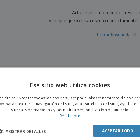
Etiquetas para
Maletas y mochilas
Libr
Impresoras
Actualmente no tenemos resulta
Verifique que lo haya escrito correctamente 
×
borrar búsqueda
Ese sitio web utiliza cookies
ENGL
er clic en "Aceptar todas las cookies", acepta el almacenamiento de cookie
POR
ivo para mejorar la navegación del sitio, analizar el uso del sitio, ayudar en
esfuerzos de marketing y permitir la personalización de anuncios.
SPAN
Read more
ACEPTAR TODO
MOSTRAR DETALLES