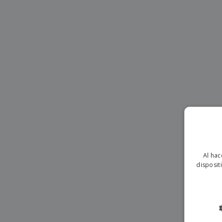
Imanes Personalizados
Lonas
Al hac
disposit