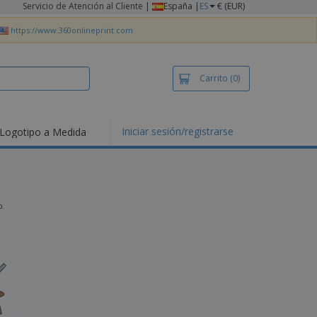
Servicio de Atención al Cliente
|
España |
ES
€ (EUR)
https://www.360onlineprint.com
Carrito
(0)
Iniciar sesión/registrarse
Logotipo a Medida
mociones y
ductos
tacados
setas y Polos
dados
o.
vidades al aire
e
bajo desde casa
s de Envío
alos
sonalizados
ductos ecológicos