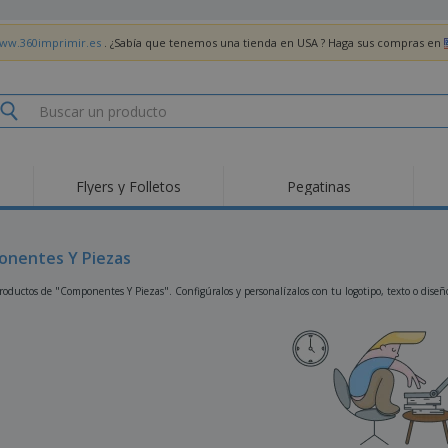
www.360imprimir.es
. ¿Sabía que tenemos una tienda en USA ? Haga sus compras en
Flyers y Folletos
Pegatinas
Pro
Tendencias
Nuevos productos
pro
des
Banderas, estandartes
nentes Y Piezas
Roll-Up
Cami
y guiones
Equipos y suministros
Roll-ups
Bor
oductos de "Componentes Y Piezas". Configúralos y personalízalos con tu logotipo, texto o diseñ
para servicio de
alimentos
Acti
Entrega a domicilio
Desechables
libr
Pegatinas, vinilos y
Relojes de pulsera
Tra
carteles
Sudaderas con
Copas y Trofeos
Caja
capucha
Reg
Expositores
Medallas
per
Pósters
Comida y Dulces
Pro