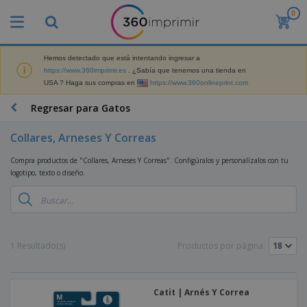
0
P
r
o
d
Hemos detectado que está intentando ingresar a
M
u
https://www.360imprimir.es
. ¿Sabía que tenemos una tienda en
a
c
USA ? Haga sus compras en
https://www.360onlineprint.com
t
t
e
o
P
Regresar para Gatos
r
s
r
i
m
o
a
Collares, Arneses Y Correas
á
d
l
s
P
u
d
Compra productos de "Collares, Arneses Y Correas". Configúralos y personalízalos con tu
v
a
c
e
logotipo, texto o diseño.
e
n
t
M
n
t
o
a
M
d
a
s
r
a
i
l
P
k
t
d
l
r
e
e
o
a
o
B
1 Resultado(s)
Productos por página:
t
r
s
s
m
o
i
i
y
o
l
n
a
E
c
s
g
l
x
R
i
Catit | Arnés Y Correa
a
d
p
o
o