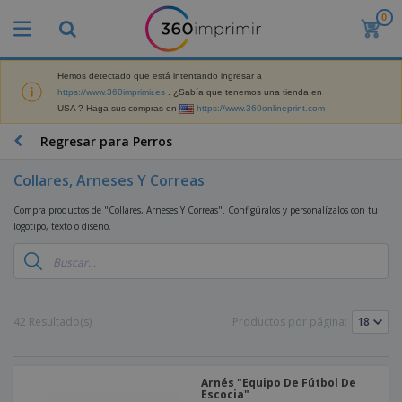
0
P
r
o
d
Hemos detectado que está intentando ingresar a
M
u
https://www.360imprimir.es
. ¿Sabía que tenemos una tienda en
a
c
USA ? Haga sus compras en
https://www.360onlineprint.com
t
t
e
o
P
Regresar para Perros
r
s
r
i
m
o
a
Collares, Arneses Y Correas
á
d
l
s
P
u
d
Compra productos de "Collares, Arneses Y Correas". Configúralos y personalízalos con tu
v
a
c
e
logotipo, texto o diseño.
e
n
t
M
n
t
o
a
M
d
a
s
r
a
i
l
P
k
t
d
l
r
e
e
o
a
o
B
42 Resultado(s)
Productos por página:
t
r
s
s
m
o
i
i
y
o
l
n
a
E
c
s
g
l
x
R
i
Arnés "Equipo De Fútbol De
a
d
p
Escocia"
o
o