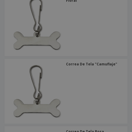
o
Floral"
s
Correa De Tela "Camuflaje"
Correa De Tela Rosa