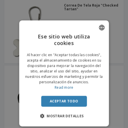
Correa De Tela Roja "Checked
Tartan"
Ese sitio web utiliza
cookies
ENGLISH
PORTUGUESE
Al hacer clic en "Aceptar todas las cookies",
acepta el almacenamiento de cookies en su
SPANISH
dispositivo para mejorar la navegación del
Correa De Tela Negra
sitio, analizar el uso del sitio, ayudar en
nuestros esfuerzos de marketing y permitir la
personalización de anuncios.
Read more
ACEPTAR TODO
MOSTRAR DETALLES