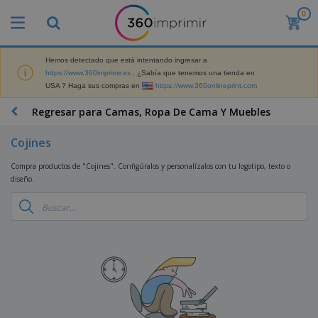
0
P
r
o
d
Hemos detectado que está intentando ingresar a
M
u
https://www.360imprimir.es
. ¿Sabía que tenemos una tienda en
a
c
USA ? Haga sus compras en
https://www.360onlineprint.com
t
t
e
o
P
Regresar para Camas, Ropa De Cama Y Muebles
r
s
r
i
m
o
a
Cojines
á
d
l
s
P
u
d
Compra productos de "Cojines". Configúralos y personalízalos con tu logotipo, texto o
v
a
c
e
diseño.
e
n
t
M
n
t
o
a
M
d
a
s
r
a
i
l
P
k
t
d
l
r
e
e
o
a
o
B
t
r
s
s
m
o
i
i
y
o
l
n
a
E
c
s
g
l
x
R
i
a
d
p
o
o