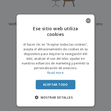
s
e
o
p
n
O
s
a
a
f
E
i
l
i
m
t
e
Actualmente no tenemos resultados para
"
"
c
b
o
s
i
Verifique que lo haya escrito correctamente o busque otro
a
r
C
Ese sitio web utiliza
n
l
e
término.
o
a
a
cookies
s
ENGLISH
m
j
×
p
borrar búsqueda
e
PORTUGUESE
T
Al hacer clic en "Aceptar todas las cookies",
r
o
acepta el almacenamiento de cookies en su
a
SPANISH
d
dispositivo para mejorar la navegación del
r
o
sitio, analizar el uso del sitio, ayudar en
p
Iniciar
s
o
nuestros esfuerzos de marketing y permitir la
sesión/registrarse
l
r
personalización de anuncios.
o
t
Read more
s
e
Servicio
p
m
de
r
ACEPTAR TODO
a
Atención
o
al
d
Cliente
MOSTRAR DETALLES
u
c
t