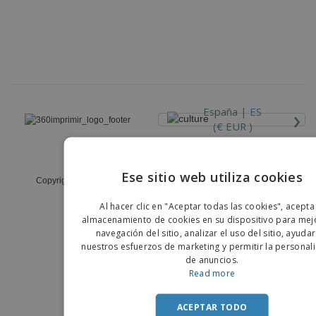
›
España |
ES
(€ EUR )
Código Ético y de Conducta
Ese sitio web utiliza cookies
Copyright © 2026 - 360imprimir. Todos los derechos reservados
ENGLIS
Al hacer clic en "Aceptar todas las cookies", acepta
PORTU
almacenamiento de cookies en su dispositivo para mejo
navegación del sitio, analizar el uso del sitio, ayuda
SPANIS
nuestros esfuerzos de marketing y permitir la personal
de anuncios.
Read more
ACEPTAR TODO