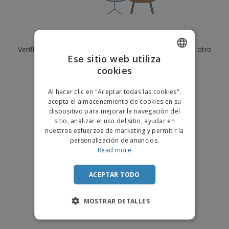
s
e
o
p
n
O
s
a
a
f
E
i
l
i
m
t
e
Actualmente no tenemos resultados para
"
"
c
b
o
s
i
Verifique que lo haya escrito correctamente o busque otro
a
r
C
Ese sitio web utiliza
n
l
e
término.
o
a
a
cookies
s
ENGLISH
m
j
×
p
borrar búsqueda
e
PORTUGUESE
T
Al hacer clic en "Aceptar todas las cookies",
r
o
acepta el almacenamiento de cookies en su
a
SPANISH
d
dispositivo para mejorar la navegación del
r
o
sitio, analizar el uso del sitio, ayudar en
p
Iniciar
s
o
nuestros esfuerzos de marketing y permitir la
sesión/registrarse
l
r
personalización de anuncios.
o
t
Read more
s
e
Servicio
p
m
de
r
ACEPTAR TODO
a
Atención
o
al
d
Cliente
MOSTRAR DETALLES
u
c
t