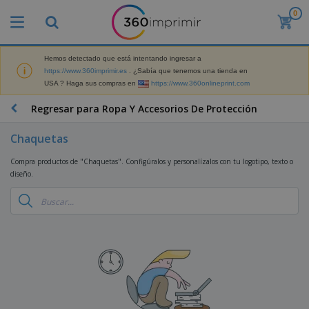
0
P
r
o
d
Hemos detectado que está intentando ingresar a
M
u
https://www.360imprimir.es
. ¿Sabía que tenemos una tienda en
a
c
USA ? Haga sus compras en
https://www.360onlineprint.com
t
t
e
o
P
Regresar para Ropa Y Accesorios De Protección
r
s
r
i
m
o
a
Chaquetas
á
d
l
s
P
u
d
Compra productos de "Chaquetas". Configúralos y personalízalos con tu logotipo, texto o
v
a
c
e
diseño.
e
n
t
M
n
t
o
a
M
d
a
s
r
a
i
l
P
k
t
d
l
r
e
e
o
a
o
B
t
r
s
s
m
o
i
i
y
o
l
n
a
E
c
s
g
l
x
R
i
a
d
p
o
o