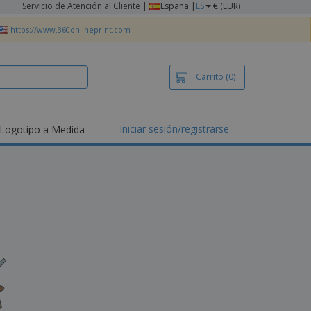
Servicio de Atención al Cliente
|
España |
ES
€ (EUR)
https://www.360onlineprint.com
Carrito
(0)
Iniciar sesión/registrarse
Logotipo a Medida
mociones y
ductos
tacados
setas y Polos
dados
vidades al aire
e
bajo desde casa
s de Envío
alos
sonalizados
ductos ecológicos