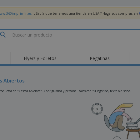
www.360imprimir.es
. ¿Sabía que tenemos una tienda en USA ? Haga sus compras en
Flyers y Folletos
Pegatinas
Pro
Tendencias
Nuevos productos
pro
des
Banderas, estandartes
s Abiertos
Roll-Up
Cami
y guiones
Equipos y suministros
Roll-ups
Bor
oductos de "Cascos Abiertos". Configúralos y personalízalos con tu logotipo, texto o diseño.
para servicio de
alimentos
Acti
Entrega a domicilio
Desechables
libr
Pegatinas, vinilos y
Relojes de pulsera
Tra
carteles
Sudaderas con
Copas y Trofeos
Caja
capucha
Reg
Expositores
Medallas
per
Pósters
Comida y Dulces
Pro