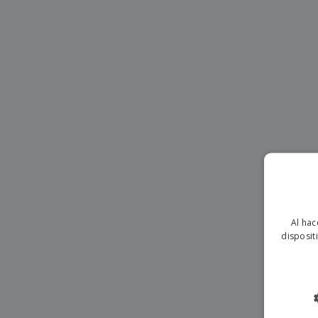
Imanes Personalizados
Lonas
Al hac
disposit