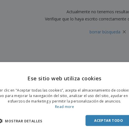
Etiquetas para
Maletas y mochilas
Libr
Impresoras
Actualmente no tenemos resulta
Verifique que lo haya escrito correctamente 
×
borrar búsqueda
Ese sitio web utiliza cookies
ENGL
er clic en "Aceptar todas las cookies", acepta el almacenamiento de cookie
POR
ivo para mejorar la navegación del sitio, analizar el uso del sitio, ayudar en
esfuerzos de marketing y permitir la personalización de anuncios.
SPAN
Read more
ACEPTAR TODO
MOSTRAR DETALLES