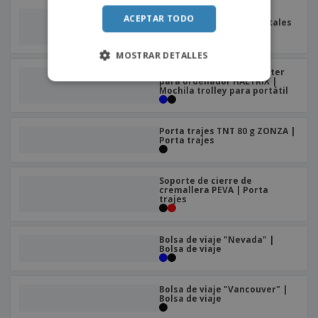
Mochila deportiva en
ACEPTAR TODO
poliéster Cordones frontales
| Mochila
MOSTRAR DETALLES
Mochila trolley de poliéster
para ordenador HALTRIX |
Mochila trolley para portátil
Porta trajes TNT 80 g ZONZA |
Porta trajes
Soporte de cierre de
cremallera PEVA | Porta
trajes
Bolsa de viaje "Nevada" |
Bolsa de viaje
Bolsa de viaje "Vancouver" |
Bolsa de viaje