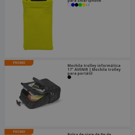
para smartphone
+
3
PROMO
Mochila trolley informática
17" AVENIR | Mochila trolley
para portátil
PROMO
Bolsa de viaje de fin de