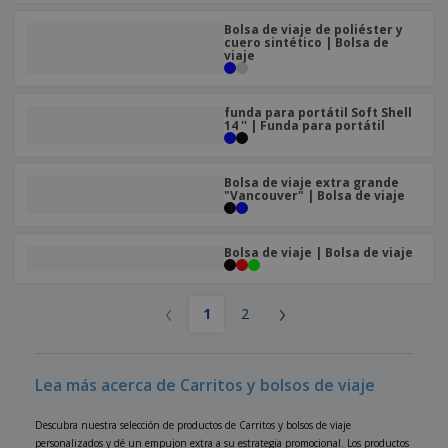
Bolsa de viaje de poliéster y
cuero sintético | Bolsa de
viaje
funda para portátil Soft Shell
14 '' | Funda para portátil
Bolsa de viaje extra grande
"Vancouver" | Bolsa de viaje
Bolsa de viaje | Bolsa de viaje
‹
›
1
2
Lea más acerca de Carritos y bolsos de viaje
Descubra nuestra selección de productos de Carritos y bolsos de viaje
personalizados y dé un empujon extra a su estrategia promocional. Los productos