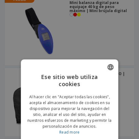
Mini balanza digital para
equipaje 40 kg de peso
máximo | Mini brújula digital
Porta trajes TNT 70 g VICO |
Ese sitio web utiliza
Porta trajes
cookies
ENGLISH
PORTUGUESE
Al hacer clic en "Aceptar todas las cookies",
acepta el almacenamiento de cookies en su
SPANISH
dispositivo para mejorar la navegación del
sitio, analizar el uso del sitio, ayudar en
nuestros esfuerzos de marketing y permitir la
personalización de anuncios.
Read more