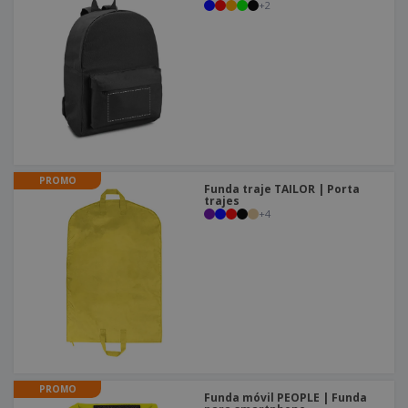
+
2
PROMO
Funda traje TAILOR | Porta
trajes
+
4
PROMO
Funda móvil PEOPLE | Funda