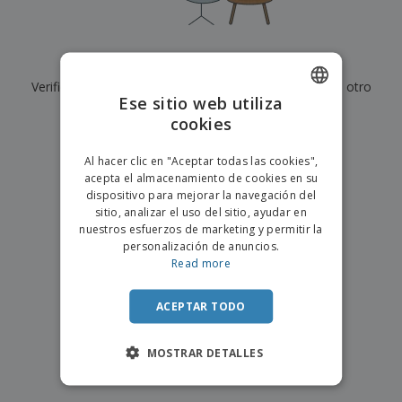
s
e
o
p
n
O
s
a
a
f
E
i
l
i
m
t
e
Actualmente no tenemos resultados para
"
"
c
b
o
s
i
Verifique que lo haya escrito correctamente o busque otro
a
r
C
Ese sitio web utiliza
n
l
e
término.
o
a
a
cookies
s
ENGLISH
m
j
×
p
borrar búsqueda
e
PORTUGUESE
T
Al hacer clic en "Aceptar todas las cookies",
r
o
acepta el almacenamiento de cookies en su
a
SPANISH
d
dispositivo para mejorar la navegación del
r
o
sitio, analizar el uso del sitio, ayudar en
p
Iniciar
s
o
nuestros esfuerzos de marketing y permitir la
sesión/registrarse
l
r
personalización de anuncios.
o
t
Read more
s
e
Servicio
p
m
de
r
ACEPTAR TODO
a
Atención
o
al
d
Cliente
MOSTRAR DETALLES
u
c
t