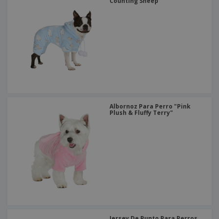
o
Counting Sheep"
s
Albornoz Para Perro "Pink
Plush & Fluffy Terry"
Jersey De Punto Para Perros