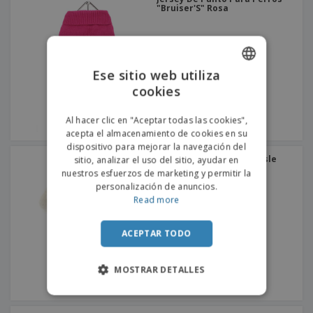
"Bruiser'S" Rosa
Ese sitio web utiliza
cookies
ENGLISH
PORTUGUESE
Al hacer clic en "Aceptar todas las cookies",
acepta el almacenamiento de cookies en su
SPANISH
dispositivo para mejorar la navegación del
Jersey Para Perro "Fair Isle
sitio, analizar el uso del sitio, ayudar en
Vintage"
nuestros esfuerzos de marketing y permitir la
personalización de anuncios.
Read more
ACEPTAR TODO
MOSTRAR DETALLES