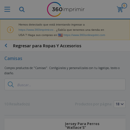
0
P
r
o
d
Hemos detectado que está intentando ingresar a
M
u
https://www.360imprimir.es
. ¿Sabía que tenemos una tienda en
a
c
USA ? Haga sus compras en
https://www.360onlineprint.com
t
t
e
o
P
Regresar para Ropas Y Accesorios
r
s
r
i
m
o
a
Camisas
á
d
l
s
P
u
d
Compra productos de "Camisas". Configúralos y personalízalos con tu logotipo, texto o
v
a
c
e
diseño.
e
n
t
M
n
t
o
a
M
d
a
s
r
a
i
l
P
k
t
d
l
r
e
e
o
a
o
B
10 Resultado(s)
Productos por página:
t
r
s
s
m
o
i
i
y
o
l
n
a
E
c
s
g
l
x
R
i
Jersey Para Perros
a
d
p
"Wallace'S"
o
o