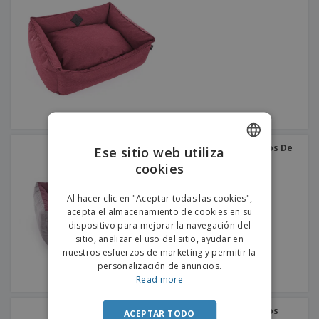
s
e
o
p
n
O
s
a
a
f
E
i
l
i
m
t
e
c
b
o
s
i
a
r
C
n
l
e
o
a
a
s
m
j
p
e
T
r
o
a
Cama Para Perros Y Gatos De
Ese sitio web utiliza
d
r
Ante "Suedine"
o
cookies
ENGLISH
p
Iniciar
s
o
sesión/registrarse
l
PORTUGUESE
r
Al hacer clic en "Aceptar todas las cookies",
o
t
acepta el almacenamiento de cookies en su
SPANISH
s
e
Servicio
dispositivo para mejorar la navegación del
p
m
de
sitio, analizar el uso del sitio, ayudar en
r
a
Atención
nuestros esfuerzos de marketing y permitir la
o
al
personalización de anuncios.
d
Cliente
Read more
u
c
t
Cama Para Perros Y Gatos
ACEPTAR TODO