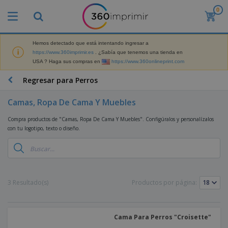
0
P
r
o
d
Hemos detectado que está intentando ingresar a
M
u
https://www.360imprimir.es
. ¿Sabía que tenemos una tienda en
a
c
USA ? Haga sus compras en
https://www.360onlineprint.com
t
t
e
o
P
Regresar para Perros
r
s
r
i
m
o
a
Camas, Ropa De Cama Y Muebles
á
d
l
s
P
u
d
Compra productos de "Camas, Ropa De Cama Y Muebles". Configúralos y personalízalos
v
a
c
e
con tu logotipo, texto o diseño.
e
n
t
M
n
t
o
a
M
d
a
s
r
a
i
l
P
k
t
d
l
r
e
e
o
a
o
B
3 Resultado(s)
Productos por página:
t
r
s
s
m
o
i
i
y
o
l
n
a
E
c
s
g
l
x
R
i
Cama Para Perros "Croisette"
a
d
p
o
o