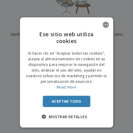
s
e
o
p
n
O
s
a
a
f
E
i
l
i
m
t
e
c
b
o
s
Actualmente no tenemos resultados para
"
"
i
a
r
C
Ese sitio web utiliza
n
Verifique que lo haya escrito correctamente o busque otro
l
e
o
a
a
cookies
s
ENGLISH
término.
m
j
p
e
PORTUGUESE
T
×
Al hacer clic en "Aceptar todas las cookies",
r
borrar búsqueda
o
acepta el almacenamiento de cookies en su
a
SPANISH
d
dispositivo para mejorar la navegación del
r
o
sitio, analizar el uso del sitio, ayudar en
p
Iniciar
s
o
nuestros esfuerzos de marketing y permitir la
sesión/registrarse
l
r
personalización de anuncios.
o
t
Read more
s
e
Servicio
p
m
de
r
ACEPTAR TODO
a
Atención
o
al
d
Cliente
MOSTRAR DETALLES
u
c
t