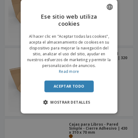
Ese sitio web utiliza
cookies
ENGLISH
PORTUGUESE
Al hacer clic en "Aceptar todas las cookies",
acepta el almacenamiento de cookies en su
SPANISH
dispositivo para mejorar la navegación del
Cajas para Libros - Pared
sitio, analizar el uso del sitio, ayudar en
Simple - Cierre Adhesivo | 320
nuestros esfuerzos de marketing y permitir la
x 320 x 70 mm
personalización de anuncios.
Read more
ACEPTAR TODO
MOSTRAR DETALLES
Cajas para Libros - Pared
Simple - Cierre Adhesivo | 430
x 310 x 70 mm