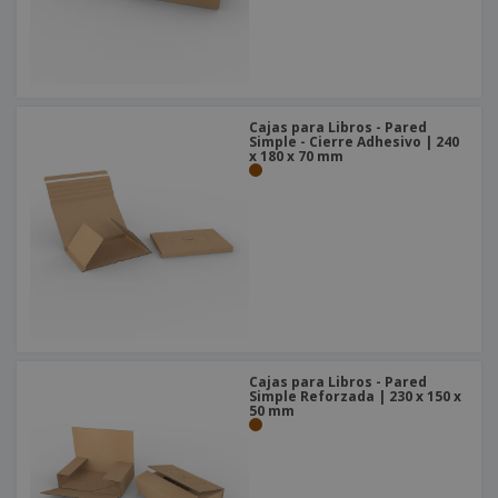
o
s
Cajas para Libros - Pared
Simple - Cierre Adhesivo | 240
x 180 x 70 mm
Cajas para Libros - Pared
Simple Reforzada | 230 x 150 x
50 mm