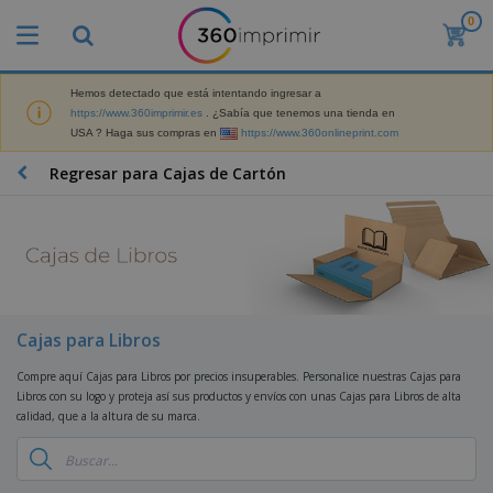
0
P
r
o
d
Hemos detectado que está intentando ingresar a
M
u
https://www.360imprimir.es
. ¿Sabía que tenemos una tienda en
a
c
USA ? Haga sus compras en
https://www.360onlineprint.com
t
t
e
o
P
Regresar para Cajas de Cartón
r
s
r
i
m
o
a
á
d
l
s
P
u
d
v
a
c
e
e
n
t
M
n
t
o
a
M
d
a
s
r
Cajas para Libros
a
i
l
P
k
t
d
l
r
e
Compre aquí Cajas para Libros por precios insuperables. Personalice nuestras Cajas para
e
o
a
o
B
t
Libros con su logo y proteja así sus productos y envíos con unas Cajas para Libros de alta
r
s
s
m
o
i
calidad, que a la altura de su marca.
i
y
o
l
n
a
E
c
s
g
l
x
R
i
a
d
p
o
o