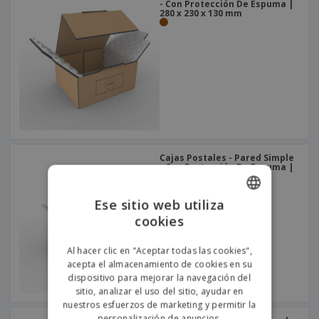
- Con Protección De Espuma |
280 x 230 x 130 mm
Cajas Postales - Pared Simple
- Con Protección De Espuma |
350 x 280 x 150 mm
Ese sitio web utiliza
cookies
ENGLISH
PORTUGUESE
Al hacer clic en "Aceptar todas las cookies",
acepta el almacenamiento de cookies en su
SPANISH
dispositivo para mejorar la navegación del
sitio, analizar el uso del sitio, ayudar en
nuestros esfuerzos de marketing y permitir la
personalización de anuncios.