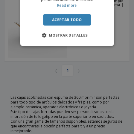
Cajas Postales - Pared Simple
- Con Protección De Espuma |
Read more
350 x 280 x 80 mm
ACEPTAR TODO
MOSTRAR DETALLES
‹
›
1
Las cajas acolchadas con espuma de 360imprimir son perfectas
para todo tipo de artículos delicados y frágiles, como por
ejemplo cerámica, aparatos electrónicos o joyería.
Este tipo de cajas forradas pueden ser personalizadas con la
impresión de tu logotipo en la parte superior o en sus lados.
Con una gran gama de tamaños disponibles, estamos seguros de
que encontrarás la opción perfecta para ti y a un precio
inmejorable.