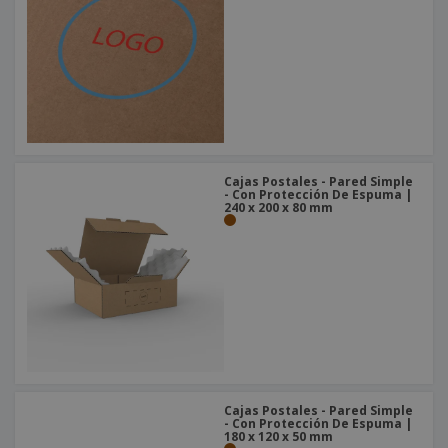
o
s
Cajas Postales - Pared Simple
- Con Protección De Espuma |
240 x 200 x 80 mm
Cajas Postales - Pared Simple
- Con Protección De Espuma |
180 x 120 x 50 mm