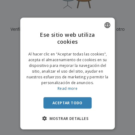
s
e
o
p
n
O
s
a
a
f
E
i
l
i
m
t
e
Actualmente no tenemos resultados para
"
"
c
b
o
s
i
Verifique que lo haya escrito correctamente o busque otro
a
r
C
Ese sitio web utiliza
n
l
e
término.
o
a
a
cookies
s
ENGLISH
m
j
×
p
borrar búsqueda
e
PORTUGUESE
T
Al hacer clic en "Aceptar todas las cookies",
r
o
acepta el almacenamiento de cookies en su
a
SPANISH
d
dispositivo para mejorar la navegación del
r
o
sitio, analizar el uso del sitio, ayudar en
p
Iniciar
s
o
nuestros esfuerzos de marketing y permitir la
sesión/registrarse
l
r
personalización de anuncios.
o
t
Read more
s
e
Servicio
p
m
de
r
ACEPTAR TODO
a
Atención
o
al
d
Cliente
MOSTRAR DETALLES
u
c
t