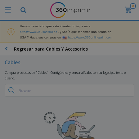
0
P
r
o
d
Hemos detectado que está intentando ingresar a
M
u
https://www.360imprimir.es
. ¿Sabía que tenemos una tienda en
a
c
USA ? Haga sus compras en
https://www.360onlineprint.com
t
t
e
o
P
Regresar para Cables Y Accesorios
r
s
r
i
m
o
a
Cables
á
d
l
s
P
u
d
Compra productos de "Cables". Configúralos y personalízalos con tu logotipo, texto o
v
a
c
e
diseño.
e
n
t
M
n
t
o
a
M
d
a
s
r
a
i
l
P
k
t
d
l
r
e
e
o
a
o
B
t
r
s
s
m
o
i
i
y
o
l
n
a
E
c
s
g
l
x
R
i
a
d
p
o
o