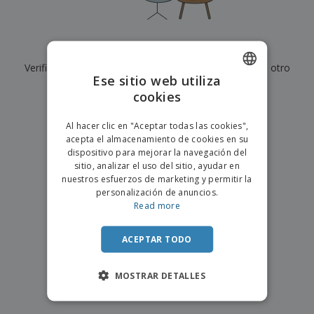
s
e
o
p
n
O
s
a
a
f
E
i
l
i
m
t
e
Actualmente no tenemos resultados para
"
"
c
b
o
s
i
Verifique que lo haya escrito correctamente o busque otro
a
r
C
Ese sitio web utiliza
n
l
e
término.
o
a
a
cookies
s
ENGLISH
m
j
×
p
borrar búsqueda
e
PORTUGUESE
T
Al hacer clic en "Aceptar todas las cookies",
r
o
acepta el almacenamiento de cookies en su
a
SPANISH
d
dispositivo para mejorar la navegación del
r
o
sitio, analizar el uso del sitio, ayudar en
p
Iniciar
s
o
nuestros esfuerzos de marketing y permitir la
sesión/registrarse
l
r
personalización de anuncios.
o
t
Read more
s
e
Servicio
p
m
de
r
ACEPTAR TODO
a
Atención
o
al
d
Cliente
MOSTRAR DETALLES
u
c
t