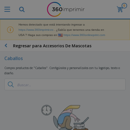
0
P
r
o
d
Hemos detectado que está intentando ingresar a
M
u
https://www.360imprimir.es
. ¿Sabía que tenemos una tienda en
a
c
USA ? Haga sus compras en
https://www.360onlineprint.com
t
t
e
o
P
Regresar para Accesorios De Mascotas
r
s
r
i
m
o
a
Caballos
á
d
l
s
P
u
d
Compra productos de "Caballos". Configúralos y personalízalos con tu logotipo, texto o
v
a
c
e
diseño.
e
n
t
M
n
t
o
a
M
d
a
s
r
a
i
l
P
k
t
d
l
r
e
e
o
a
o
B
t
r
s
s
m
o
i
i
y
o
l
n
a
E
c
s
g
l
x
R
i
a
d
p
o
o