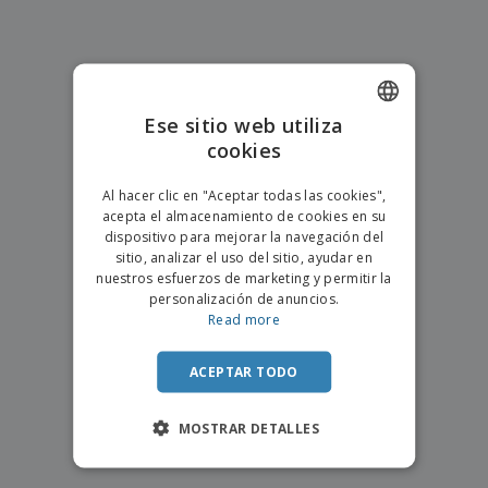
s
e
o
p
n
O
s
a
a
f
E
i
l
i
m
t
e
c
b
o
s
i
a
r
C
Ese sitio web utiliza
n
l
e
o
a
a
cookies
s
ENGLISH
m
j
p
e
PORTUGUESE
T
Al hacer clic en "Aceptar todas las cookies",
r
o
acepta el almacenamiento de cookies en su
a
SPANISH
d
dispositivo para mejorar la navegación del
r
o
sitio, analizar el uso del sitio, ayudar en
p
Iniciar
s
o
nuestros esfuerzos de marketing y permitir la
sesión/registrarse
l
r
personalización de anuncios.
o
t
Read more
s
e
Servicio
p
m
de
r
ACEPTAR TODO
a
Atención
o
al
d
Cliente
MOSTRAR DETALLES
u
c
t