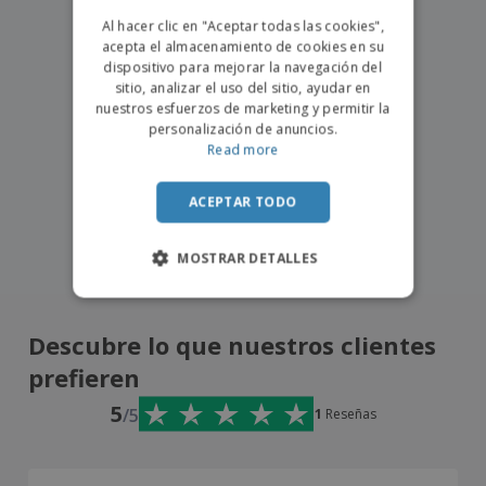
o
PORTUGUESE
s
Al hacer clic en "Aceptar todas las cookies",
acepta el almacenamiento de cookies en su
SPANISH
dispositivo para mejorar la navegación del
sitio, analizar el uso del sitio, ayudar en
nuestros esfuerzos de marketing y permitir la
personalización de anuncios.
Read more
ACEPTAR TODO
MOSTRAR DETALLES
Descubre lo que nuestros clientes
prefieren
5
/5
1
Reseñas