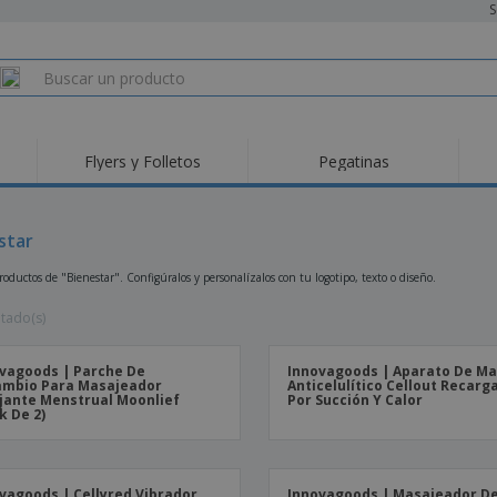
S
Flyers y Folletos
Pegatinas
star
oductos de "Bienestar". Configúralos y personalízalos con tu logotipo, texto o diseño.
ltado(s)
vagoods | Parche De
Innovagoods | Aparato De Ma
ambio Para Masajeador
Anticelulítico Cellout Recarg
jante Menstrual Moonlief
Por Succión Y Calor
k De 2)
vagoods | Cellyred Vibrador
Innovagoods | Masajeador De