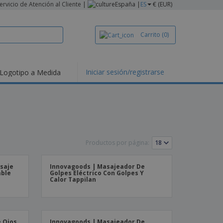
ervicio de Atención al Cliente
|
España |
ES
€ (EUR)
Carrito
(0)
Iniciar sesión/registrarse
Logotipo a Medida
Productos por página:
saje
Innovagoods | Masajeador De
able
Golpes Eléctrico Con Golpes Y
Calor Tappilan
 Ojos
Innovagoods | Masajeador De