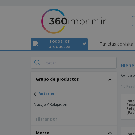
Todos los
Tarjetas de visita
productos
Biene
Compra pr
Grupo de productos
10 Resu
‹
Anterior
Inno
Masaje Y Relajación
Rec
Rela
(Pac
Filtrar por
Marca
Inno