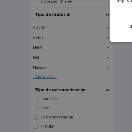
disposit
Y Vibración Therey
Innovagoods | Masajeador De Ojos Con
Tipo de material
Compresión De Aire 4 En 1 Eyesky
Innovagoods | Masajeador
Algodón
Electromagnético De Cuello Y Espalda
Calmagner
Goma
Innovagoods | Masajeador Térmico
Metal
Shiatsu 2 En 1 Futsa
Innovagoods | Parche De Recambio Para
Piel
Masajeador Relajante Menstrual Moonlief
(Pack De 2)
Plástico
+ Mostrar más
Tipo de personalización
Impresión
Láser
Sin personalización
Transfer