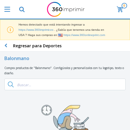
0
P
r
o
d
Hemos detectado que está intentando ingresar a
M
u
https://www.360imprimir.es
. ¿Sabía que tenemos una tienda en
a
c
USA ? Haga sus compras en
https://www.360onlineprint.com
t
t
e
o
P
Regresar para Deportes
r
s
r
i
m
o
a
Balonmano
á
d
l
s
P
u
d
Compra productos de "Balonmano". Configúralos y personalízalos con tu logotipo, texto o
v
a
c
e
diseño.
e
n
t
M
n
t
o
a
M
d
a
s
r
a
i
l
P
k
t
d
l
r
e
e
o
a
o
B
t
r
s
s
m
o
i
i
y
o
l
n
a
E
c
s
g
l
x
R
i
a
d
p
o
o