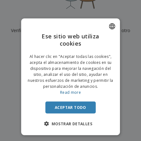
s
e
o
p
n
O
s
a
a
f
E
i
l
i
m
t
e
Actualmente no tenemos resultados para
"
"
c
b
o
s
i
Verifique que lo haya escrito correctamente o busque otro
a
r
C
Ese sitio web utiliza
n
l
e
término.
o
a
a
cookies
s
ENGLISH
m
j
×
p
borrar búsqueda
e
PORTUGUESE
T
Al hacer clic en "Aceptar todas las cookies",
r
o
acepta el almacenamiento de cookies en su
a
SPANISH
d
dispositivo para mejorar la navegación del
r
o
sitio, analizar el uso del sitio, ayudar en
p
Iniciar
s
o
nuestros esfuerzos de marketing y permitir la
sesión/registrarse
l
r
personalización de anuncios.
o
t
Read more
s
e
Servicio
p
m
de
r
ACEPTAR TODO
a
Atención
o
al
d
Cliente
MOSTRAR DETALLES
u
c
t