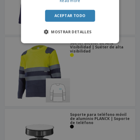
Read more
ACEPTAR TODO
MOSTRAR DETALLES
Suéter Bicolor de Alta
Visibilidad | Suéter de alta
visibilidad
Soporte para teléfono móvil
de aluminio PLANCK | Soporte
de teléfono