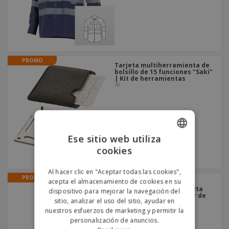
PROMO
Tarjeta multiherramienta de
bolsillo de 15 funciones "Saki"
| Kit de herramientas
Ese sitio web utiliza
cookies
ENGLISH
PORTUGUESE
Al hacer clic en "Aceptar todas las cookies",
PROMO
acepta el almacenamiento de cookies en su
Suéter Polar Bicolor con
SPANISH
Cierre de Cremallera y Alta
dispositivo para mejorar la navegación del
Visibilidad | Suéter polar de
sitio, analizar el uso del sitio, ayudar en
alta visibilidad
nuestros esfuerzos de marketing y permitir la
personalización de anuncios.