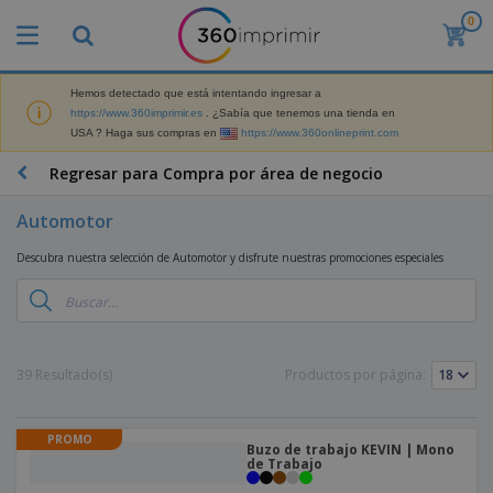
0
P
r
o
d
Hemos detectado que está intentando ingresar a
M
u
https://www.360imprimir.es
. ¿Sabía que tenemos una tienda en
a
c
USA ? Haga sus compras en
https://www.360onlineprint.com
t
t
e
o
P
Regresar para Compra por área de negocio
r
s
r
i
m
o
a
Automotor
á
d
l
s
P
u
d
Descubra nuestra selección de Automotor y disfrute nuestras promociones especiales
v
a
c
e
e
n
t
M
n
t
o
a
M
d
a
s
r
a
i
l
P
k
t
d
l
r
39 Resultado(s)
Productos por página:
e
e
o
a
o
B
t
r
s
s
m
o
i
i
y
o
l
n
a
PROMO
E
c
Buzo de trabajo KEVIN | Mono
s
g
l
x
de Trabajo
R
i
a
d
p
o
o