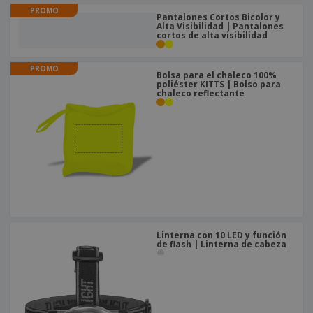
o
PROMO
s
Pantalones Cortos Bicolor y
Alta Visibilidad | Pantalones
cortos de alta visibilidad
PROMO
Bolsa para el chaleco 100%
poliéster KITTS | Bolso para
chaleco reflectante
Linterna con 10 LED y función
de flash | Linterna de cabeza