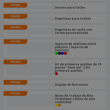
s
e
o
p
n
PROMO
O
s
a
Imanes para Coche
a
f
E
i
l
i
m
t
PROMO
e
Pegatinas para Coches
c
b
o
s
i
a
r
C
PROMO
n
l
e
Pegatinas de coche con
o
a
a
forma personalizada
s
m
j
p
e
PROMO
T
Soporte de teléfono móvil
r
plástico | Soporte de
o
a
teléfono
d
r
o
p
Iniciar
s
PROMO
o
Kit de primeros auxilios de 19
sesión/registrarse
l
r
piezas "Save-me" | Kit
o
primeros auxilios
t
s
e
Servicio
p
m
de
PROMO
r
a
Display de Retrovisor
Atención
o
al
d
PROMO
Cliente
Mono de Trabajo de Alta
u
Visibilidad | Mono de alta
c
visibilidad
t