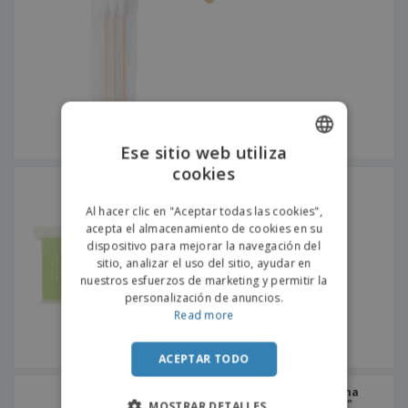
Ese sitio web utiliza
cookies
ENGLISH
Jabones de glicerina
PORTUGUESE
Al hacer clic en "Aceptar todas las cookies",
acepta el almacenamiento de cookies en su
SPANISH
dispositivo para mejorar la navegación del
sitio, analizar el uso del sitio, ayudar en
nuestros esfuerzos de marketing y permitir la
personalización de anuncios.
Read more
ACEPTAR TODO
Sobres de kraft con crema
para afeitar "Feel Green"
MOSTRAR DETALLES