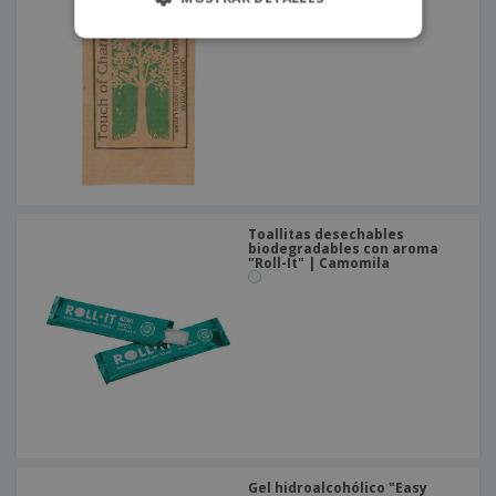
Toallitas desechables
biodegradables con aroma
"Roll-It" | Camomila
Gel hidroalcohólico "Easy