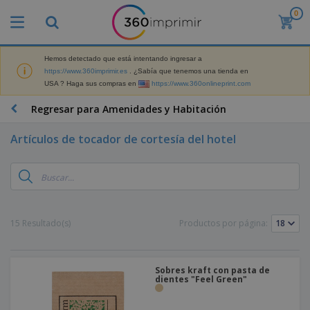
0
P
r
o
d
Hemos detectado que está intentando ingresar a
M
u
https://www.360imprimir.es
. ¿Sabía que tenemos una tienda en
a
c
USA ? Haga sus compras en
https://www.360onlineprint.com
t
t
e
o
P
Regresar para Amenidades y Habitación
r
s
r
i
m
o
a
Artículos de tocador de cortesía del hotel
á
d
l
s
P
u
d
v
a
c
e
e
n
t
M
n
t
o
a
M
d
a
s
r
a
i
l
P
15 Resultado(s)
Productos por página:
k
t
d
l
r
e
e
o
a
o
B
t
r
s
s
m
o
i
i
y
o
Sobres kraft con pasta de
l
n
a
E
dientes "Feel Green"
c
s
g
l
x
R
i
a
d
p
o
o