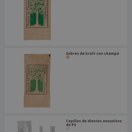
o
s
Sobres de kraft con champú
Cepillos de dientes envueltos
de PS