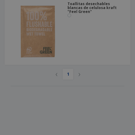
Toallitas desechables
blancas de celulosa kraft
"Feel Green"
‹
›
1