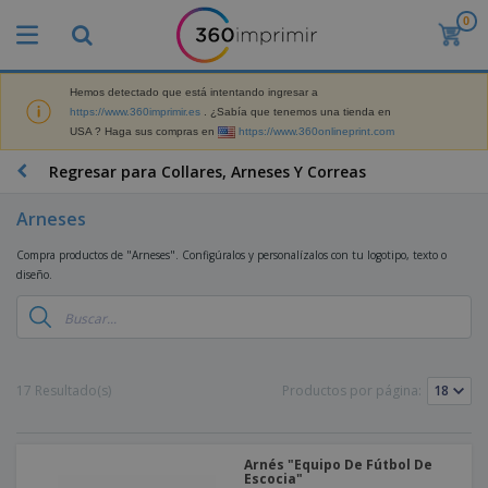
0
P
r
o
d
Hemos detectado que está intentando ingresar a
M
u
https://www.360imprimir.es
. ¿Sabía que tenemos una tienda en
a
c
USA ? Haga sus compras en
https://www.360onlineprint.com
t
t
e
o
P
Regresar para Collares, Arneses Y Correas
r
s
r
i
m
o
a
Arneses
á
d
l
s
P
u
d
Compra productos de "Arneses". Configúralos y personalízalos con tu logotipo, texto o
v
a
c
e
diseño.
e
n
t
M
n
t
o
a
M
d
a
s
r
a
i
l
P
k
t
d
l
r
e
e
o
a
o
B
17 Resultado(s)
Productos por página:
t
r
s
s
m
o
i
i
y
o
l
n
a
E
c
s
g
l
x
R
i
Arnés "Equipo De Fútbol De
a
d
p
Escocia"
o
o