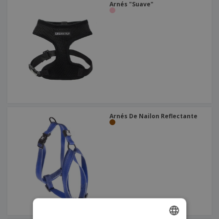
Arnés "Suave"
Arnés De Nailon Reflectante