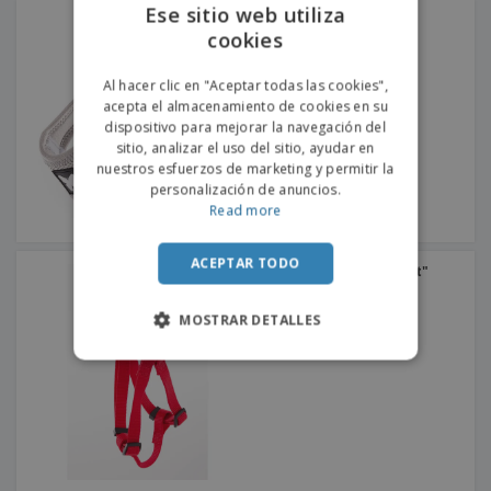
Ese sitio web utiliza
Arnés "Malla"
cookies
ENGLISH
PORTUGUESE
Al hacer clic en "Aceptar todas las cookies",
acepta el almacenamiento de cookies en su
SPANISH
dispositivo para mejorar la navegación del
sitio, analizar el uso del sitio, ayudar en
nuestros esfuerzos de marketing y permitir la
personalización de anuncios.
Read more
ACEPTAR TODO
Arnés De Nailon "Confort"
MOSTRAR DETALLES