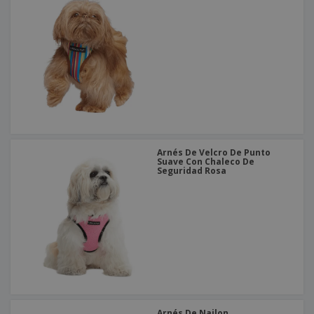
o
s
Arnés De Velcro De Punto
Suave Con Chaleco De
Seguridad Rosa
Arnés De Nailon