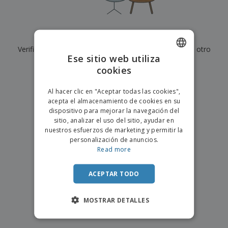
s
e
o
p
n
O
s
a
a
f
E
i
l
i
m
t
e
Actualmente no tenemos resultados para
"
"
c
b
o
s
i
Verifique que lo haya escrito correctamente o busque otro
a
r
C
Ese sitio web utiliza
n
l
e
término.
o
a
a
cookies
s
ENGLISH
m
j
×
p
borrar búsqueda
e
PORTUGUESE
T
Al hacer clic en "Aceptar todas las cookies",
r
o
acepta el almacenamiento de cookies en su
a
SPANISH
d
dispositivo para mejorar la navegación del
r
o
sitio, analizar el uso del sitio, ayudar en
p
Iniciar
s
o
nuestros esfuerzos de marketing y permitir la
sesión/registrarse
l
r
personalización de anuncios.
o
t
Read more
s
e
Servicio
p
m
de
r
ACEPTAR TODO
a
Atención
o
al
d
Cliente
MOSTRAR DETALLES
u
c
t