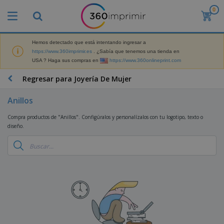
0
P
r
o
d
Hemos detectado que está intentando ingresar a
M
u
https://www.360imprimir.es
. ¿Sabía que tenemos una tienda en
a
c
USA ? Haga sus compras en
https://www.360onlineprint.com
t
t
e
o
P
Regresar para Joyería De Mujer
r
s
r
i
m
o
a
Anillos
á
d
l
s
P
u
d
Compra productos de "Anillos". Configúralos y personalízalos con tu logotipo, texto o
v
a
c
e
diseño.
e
n
t
M
n
t
o
a
M
d
a
s
r
a
i
l
P
k
t
d
l
r
e
e
o
a
o
B
t
r
s
s
m
o
i
i
y
o
l
n
a
E
c
s
g
l
x
R
i
a
d
p
o
o