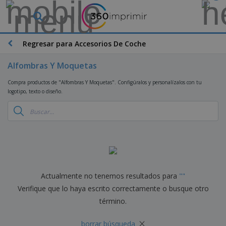
P
r
o
d
Regresar para Accesorios De Coche
M
u
a
c
t
Alfombras Y Moquetas
t
e
o
P
r
Compra productos de "Alfombras Y Moquetas". Configúralos y personalízalos con tu
s
r
i
logotipo, texto o diseño.
m
o
a
á
d
l
s
P
u
d
v
a
c
e
e
n
t
M
n
t
o
a
M
d
a
s
r
a
i
l
P
k
t
d
l
r
e
e
o
Actualmente no tenemos resultados para
"
"
a
o
B
t
r
s
s
m
Verifique que lo haya escrito correctamente o busque otro
o
i
i
y
o
l
n
término.
a
E
c
s
g
l
x
R
i
a
d
×
p
o
borrar búsqueda
o