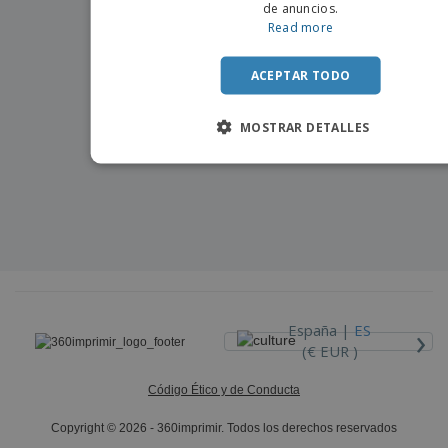
o
de anuncios.
s
Read more
ACEPTAR TODO
MOSTRAR DETALLES
›
España |
ES
(€ EUR )
Código Ético y de Conducta
Copyright © 2026 - 360imprimir. Todos los derechos reservados