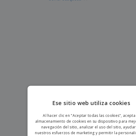
s
e
o
p
n
O
s
a
a
f
E
i
l
i
m
t
e
c
b
o
s
i
a
r
C
n
l
e
o
a
a
s
m
j
p
e
T
r
o
a
d
r
o
p
Iniciar
s
o
sesión/registrarse
l
r
o
t
s
e
Servicio
p
m
de
Ese sitio web utiliza cookies
r
a
Atención
o
ENGLIS
al
d
Al hacer clic en "Aceptar todas las cookies", acepta
Cliente
u
PORTU
almacenamiento de cookies en su dispositivo para mejo
c
navegación del sitio, analizar el uso del sitio, ayuda
SPANIS
t
nuestros esfuerzos de marketing y permitir la personal