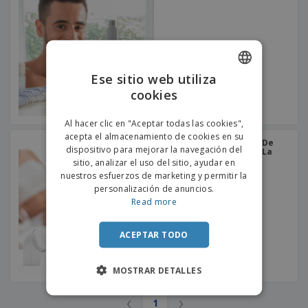
s
e
o
p
n
O
s
a
a
f
E
i
l
i
m
t
e
c
b
o
s
i
a
r
C
Ese sitio web utiliza
n
l
e
o
a
a
cookies
s
ENGLISH
m
j
p
e
PORTUGUESE
T
Al hacer clic en "Aceptar todas las cookies",
r
o
acepta el almacenamiento de cookies en su
a
SPANISH
Innovagoods | Set 5 En 1 De
d
dispositivo para mejorar la navegación del
r
Depilación Y Cuidado De La
o
Piel
sitio, analizar el uso del sitio, ayudar en
p
Iniciar
s
o
nuestros esfuerzos de marketing y permitir la
sesión/registrarse
l
r
personalización de anuncios.
o
t
Read more
s
e
Servicio
p
m
de
r
ACEPTAR TODO
a
Atención
o
al
d
Cliente
MOSTRAR DETALLES
u
c
t
‹
›
1