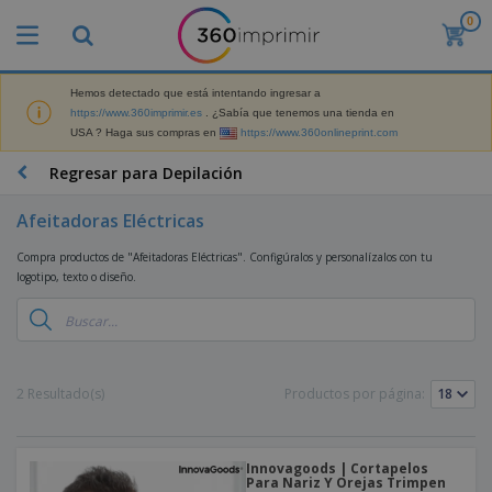
0
P
r
o
d
Hemos detectado que está intentando ingresar a
M
u
https://www.360imprimir.es
. ¿Sabía que tenemos una tienda en
a
c
USA ? Haga sus compras en
https://www.360onlineprint.com
t
t
e
o
P
Regresar para Depilación
r
s
r
i
m
o
a
Afeitadoras Eléctricas
á
d
l
s
P
u
d
Compra productos de "Afeitadoras Eléctricas". Configúralos y personalízalos con tu
v
a
c
e
logotipo, texto o diseño.
e
n
t
M
n
t
o
a
M
d
a
s
r
a
i
l
P
k
t
d
l
r
e
e
o
a
o
B
2 Resultado(s)
Productos por página:
t
r
s
s
m
o
i
i
y
o
l
n
a
E
c
s
g
l
x
R
i
Innovagoods | Cortapelos
a
d
p
Para Nariz Y Orejas Trimpen
o
o