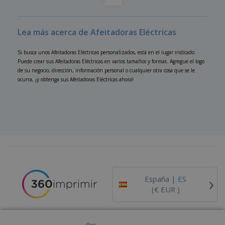
o
s
Lea más acerca de Afeitadoras Eléctricas
Si busca unos Afeitadoras Eléctricas personalizados, está en el lugar indicado.
Puede crear sus Afeitadoras Eléctricas en varios tamaños y formas. Agregue el logo
de su negocio, dirección, información personal o cualquier otra cosa que se le
ocurra, ¡y obtenga sus Afeitadoras Eléctricas ahora!
›
España |
ES
(€ EUR )
Código Ético y de Conducta