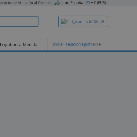
ervicio de Atención al Cliente
|
España |
ES
€ (EUR)
Carrito
(0)
Iniciar sesión/registrarse
Logotipo a Medida
mociones y
ductos
tacados
setas y Polos
dados
vidades al aire
e
bajo desde casa
s de Envío
alos
sonalizados
ductos ecológicos
os y catálogos