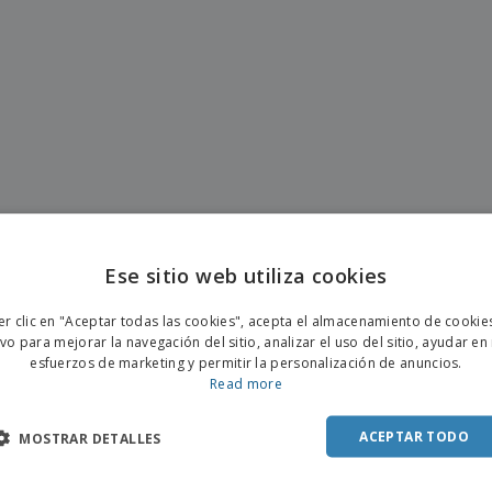
Ese sitio web utiliza cookies
ENGL
er clic en "Aceptar todas las cookies", acepta el almacenamiento de cookie
POR
ivo para mejorar la navegación del sitio, analizar el uso del sitio, ayudar en
esfuerzos de marketing y permitir la personalización de anuncios.
SPAN
Read more
ACEPTAR TODO
MOSTRAR DETALLES