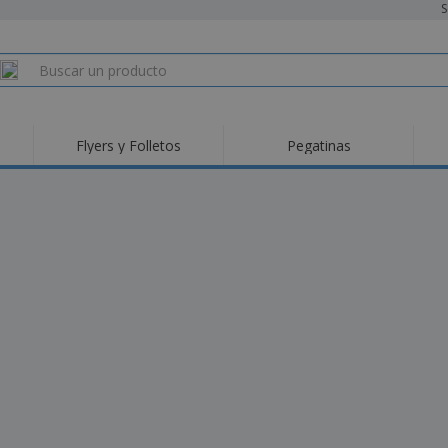
S
Flyers y Folletos
Pegatinas
Pro
Tendencias
Nuevos productos
pro
des
Banderas, estandartes
Roll-Up
Cami
y guiones
Equipos y suministros
Roll-ups
Bor
para servicio de
alimentos
Acti
Entrega a domicilio
Desechables
libr
Pegatinas, vinilos y
Relojes de pulsera
Tra
carteles
Sudaderas con
Copas y Trofeos
Caja
capucha
Reg
Expositores
Medallas
per
Pósters
Comida y Dulces
Pro
Etiquetas para
Maletas y mochilas
Libr
Impresoras