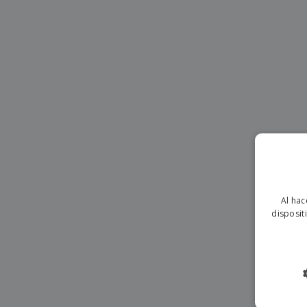
Lonas
Al hac
disposit