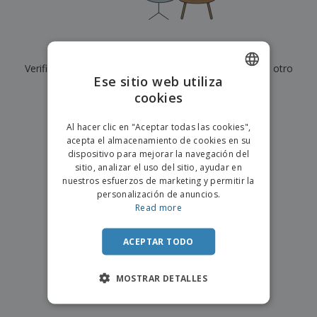
s
e
o
p
n
O
s
a
a
f
E
i
l
i
m
t
e
Actualmente no tenemos resultados para
"
"
c
b
o
s
i
Verifique que lo haya escrito correctamente o busque otro
a
r
C
Ese sitio web utiliza
n
l
e
término.
o
a
a
cookies
s
ENGLISH
m
j
×
p
borrar búsqueda
e
PORTUGUESE
T
Al hacer clic en "Aceptar todas las cookies",
r
o
acepta el almacenamiento de cookies en su
a
SPANISH
d
dispositivo para mejorar la navegación del
r
o
sitio, analizar el uso del sitio, ayudar en
p
Iniciar
s
o
nuestros esfuerzos de marketing y permitir la
sesión/registrarse
l
r
personalización de anuncios.
o
t
Read more
s
e
Servicio
p
m
de
r
ACEPTAR TODO
a
Atención
o
al
d
Cliente
MOSTRAR DETALLES
u
c
t