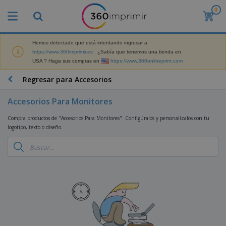
0
P
r
o
d
Hemos detectado que está intentando ingresar a
M
u
https://www.360imprimir.es
. ¿Sabía que tenemos una tienda en
a
c
USA ? Haga sus compras en
https://www.360onlineprint.com
t
t
e
o
P
Regresar para Accesorios
r
s
r
i
m
o
a
Accesorios Para Monitores
á
d
l
s
P
u
d
Compra productos de "Accesorios Para Monitores". Configúralos y personalízalos con tu
v
a
c
e
logotipo, texto o diseño.
e
n
t
M
n
t
o
a
M
d
a
s
r
a
i
l
P
k
t
d
l
r
e
e
o
a
o
B
t
r
s
s
m
o
i
i
y
o
l
n
a
E
c
s
g
l
x
R
i
a
d
p
o
o