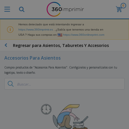
0
P
r
o
d
Hemos detectado que está intentando ingresar a
M
u
https://www.360imprimir.es
. ¿Sabía que tenemos una tienda en
a
c
USA ? Haga sus compras en
https://www.360onlineprint.com
t
t
e
o
P
Regresar para Asientos, Taburetes Y Accesorios
r
s
r
i
m
o
a
Accesorios Para Asientos
á
d
l
s
P
u
d
Compra productos de "Accesorios Para Asientos". Configúralos y personalízalos con tu
v
a
c
e
logotipo, texto o diseño.
e
n
t
M
n
t
o
a
M
d
a
s
r
a
i
l
P
k
t
d
l
r
e
e
o
a
o
B
t
r
s
s
m
o
i
i
y
o
l
n
a
E
c
s
g
l
x
R
i
a
d
p
o
o