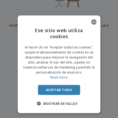
s
e
o
p
n
O
s
a
a
f
E
i
l
i
m
t
e
Actualmente no tenemos resultados para
"
"
c
b
o
s
i
Verifique que lo haya escrito correctamente o busque otro
a
r
C
Ese sitio web utiliza
n
l
e
término.
o
a
a
cookies
s
ENGLISH
m
j
×
p
borrar búsqueda
e
PORTUGUESE
T
Al hacer clic en "Aceptar todas las cookies",
r
o
acepta el almacenamiento de cookies en su
a
SPANISH
d
dispositivo para mejorar la navegación del
r
o
sitio, analizar el uso del sitio, ayudar en
p
Iniciar
s
o
nuestros esfuerzos de marketing y permitir la
sesión/registrarse
l
r
personalización de anuncios.
o
t
Read more
s
e
Servicio
p
m
de
r
ACEPTAR TODO
a
Atención
o
al
d
Cliente
MOSTRAR DETALLES
u
c
t