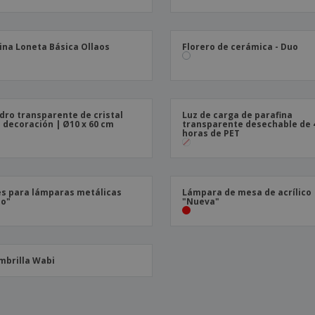
Etiquetas para
Maletas y mochilas
Libr
Impresoras
ina Loneta Básica Ollaos
Florero de cerámica - Duo
ndro transparente de cristal
Luz de carga de parafina
 decoración | Ø10 x 60 cm
transparente desechable de 
horas de PET
s para lámparas metálicas
Lámpara de mesa de acrílico
no"
"Nueva"
mbrilla Wabi