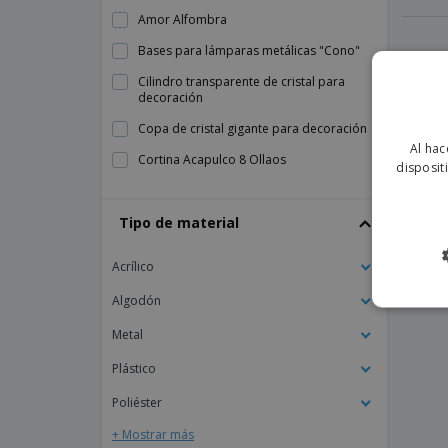
Amor Alfombra
Bases para lámparas metálicas "Cono"
Cilindro transparente de cristal para
decoración
Copa de cristal gigante para decoración
Al hac
Cortina Acapulco 8 Ollaos
disposit
Cortina Estampada Ollaos - Piruleta
Tipo de material
Cortina Loneta Básica Ollaos
Cortina Ollaos Lino
Acrílico
Florero de cerámica - Duo
Algodón
Lámpara de mesa de acrílico "Nueva"
Metal
Luz de carga de parafina transparente
desechable de 40 horas de PET
Plástico
Temporizador eléctrico blanco de 60 min
Poliéster
de plástico
+ Mostrar más