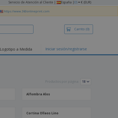
Servicio de Atención al Cliente
|
España |
ES
€ (EUR)
https://www.360onlineprint.com
Carrito
(0)
Iniciar sesión/registrarse
Logotipo a Medida
mociones y
ductos
tacados
setas y Polos
dados
Productos por página:
vidades al aire
e
bajo desde casa
Alfombra Alos
s de Envío
alos
sonalizados
Cortina Ollaos Lino
ductos ecológicos