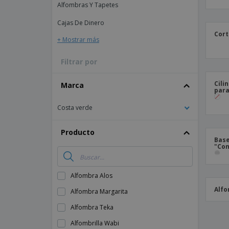
Alfombras Y Tapetes
Imanes Personalizados
Cajas De Dinero
Lonas
Cort
+ Mostrar más
Filtrar por
Cili
Marca
para
Costa verde
Producto
Base
"Co
Alfombra Alos
Alfo
Alfombra Margarita
Alfombra Teka
Alfombrilla Wabi