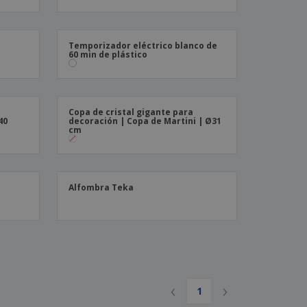
os y catálogos
Temporizador eléctrico blanco de
60 min de plástico
Copa de cristal gigante para
40
decoración | Copa de Martini | Ø31
cm
Alfombra Teka
‹
›
1