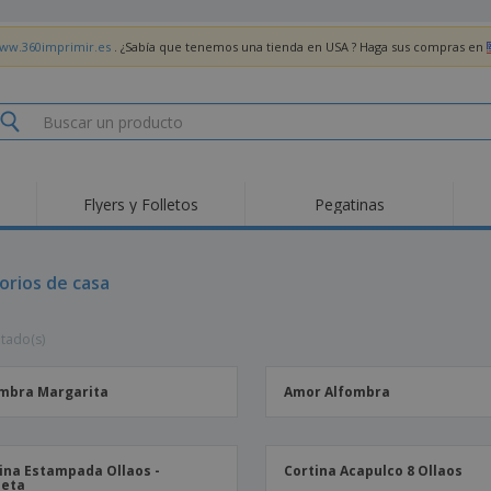
www.360imprimir.es
. ¿Sabía que tenemos una tienda en USA ? Haga sus compras en
Flyers y Folletos
Pegatinas
Pro
Tendencias
Nuevos productos
pro
des
Banderas, estandartes
orios de casa
Roll-Up
Cami
y guiones
Equipos y suministros
Roll-ups
Bor
para servicio de
ltado(s)
alimentos
Acti
Entrega a domicilio
Desechables
libr
Pegatinas, vinilos y
Relojes de pulsera
Tra
carteles
mbra Margarita
Amor Alfombra
Sudaderas con
Copas y Trofeos
Caja
capucha
Reg
Expositores
Medallas
per
ina Estampada Ollaos -
Cortina Acapulco 8 Ollaos
Pósters
Comida y Dulces
Pro
leta