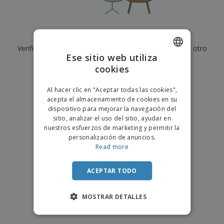
s
e
o
p
n
O
s
a
a
f
E
i
l
i
m
t
e
Actualmente no tenemos resultados para
"
"
c
b
o
s
i
Verifique que lo haya escrito correctamente o busque otro
a
r
C
Ese sitio web utiliza
n
l
e
término.
o
a
a
cookies
s
ENGLISH
m
j
×
p
borrar búsqueda
e
PORTUGUESE
T
Al hacer clic en "Aceptar todas las cookies",
r
o
acepta el almacenamiento de cookies en su
a
SPANISH
d
dispositivo para mejorar la navegación del
r
o
sitio, analizar el uso del sitio, ayudar en
p
Iniciar
s
o
nuestros esfuerzos de marketing y permitir la
sesión/registrarse
l
r
personalización de anuncios.
o
t
Read more
s
e
Servicio
p
m
de
r
ACEPTAR TODO
a
Atención
o
al
d
Cliente
MOSTRAR DETALLES
u
c
t