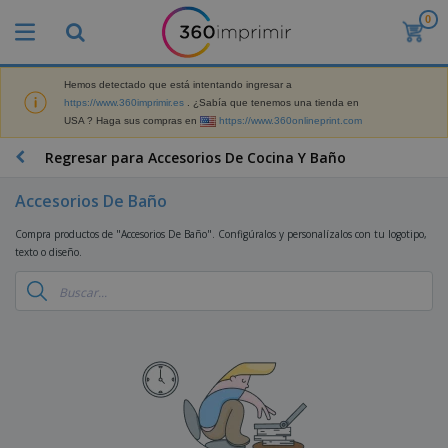
0
P
r
o
d
Hemos detectado que está intentando ingresar a
M
u
https://www.360imprimir.es
. ¿Sabía que tenemos una tienda en
a
c
USA ? Haga sus compras en
https://www.360onlineprint.com
t
t
e
o
P
Regresar para Accesorios De Cocina Y Baño
r
s
r
i
m
o
a
Accesorios De Baño
á
d
l
s
P
u
d
Compra productos de "Accesorios De Baño". Configúralos y personalízalos con tu logotipo,
v
a
c
e
texto o diseño.
e
n
t
M
n
t
o
a
M
d
a
s
r
a
i
l
P
k
t
d
l
r
e
e
o
a
o
B
t
r
s
s
m
o
i
i
y
o
l
n
a
E
c
s
g
l
x
R
i
a
d
p
o
o