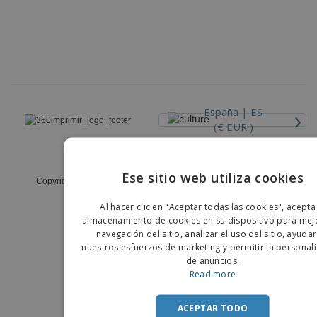
›
España |
ES
(€ EUR )
Código Ético y de Conducta
Ese sitio web utiliza cookies
Copyright © 2026 - 360imprimir. Todos los derechos reservados
ENGLIS
Al hacer clic en "Aceptar todas las cookies", acepta
PORTU
almacenamiento de cookies en su dispositivo para mejo
navegación del sitio, analizar el uso del sitio, ayuda
SPANIS
nuestros esfuerzos de marketing y permitir la personal
de anuncios.
Read more
ACEPTAR TODO