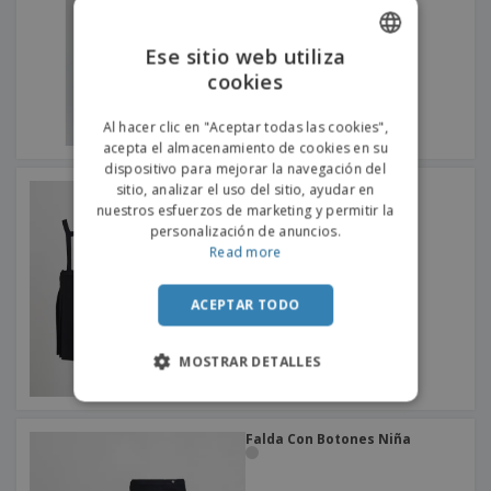
s
e
o
p
n
O
s
a
a
f
E
i
Ese sitio web utiliza
l
i
m
t
e
cookies
ENGLISH
c
b
o
s
i
a
r
PORTUGUESE
C
n
l
Al hacer clic en "Aceptar todas las cookies",
e
o
a
a
acepta el almacenamiento de cookies en su
s
SPANISH
m
j
dispositivo para mejorar la navegación del
p
e
Falda Niña Tirantes
sitio, analizar el uso del sitio, ayudar en
T
r
nuestros esfuerzos de marketing y permitir la
o
a
personalización de anuncios.
d
r
Read more
o
p
Iniciar
s
o
sesión/registrarse
l
r
ACEPTAR TODO
o
t
s
e
Servicio
p
m
de
MOSTRAR DETALLES
r
a
Atención
o
al
d
Cliente
u
Falda Con Botones Niña
c
t