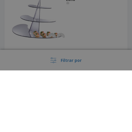
Expositor para 9 cucuruchos
Filtrar por
de helado transparente con
puerta
›
España |
ES
(€ EUR )
Expositor espejado con 3
niveles de acrílico | Circular