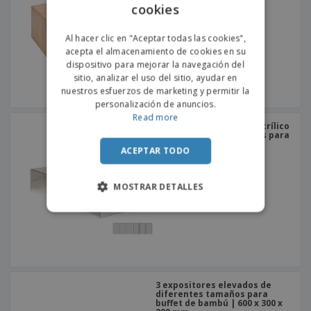
o
cookies
ENGLISH
s
PORTUGUESE
Al hacer clic en "Aceptar todas las cookies",
acepta el almacenamiento de cookies en su
SPANISH
dispositivo para mejorar la navegación del
sitio, analizar el uso del sitio, ayudar en
nuestros esfuerzos de marketing y permitir la
personalización de anuncios.
Read more
Expositor espejado de acrílico
en escalera con 3 niveles para
buffet
ACEPTAR TODO
MOSTRAR DETALLES
3 expositores elevados de
diferentes tamaños para
buffet de bambú | 600 x 300 x