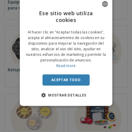
Equipos y suministros
Desechables
para servicio de
Ese sitio web utiliza
alimentos
cookies
ENGLISH
PORTUGUESE
Al hacer clic en "Aceptar todas las cookies",
acepta el almacenamiento de cookies en su
SPANISH
dispositivo para mejorar la navegación del
sitio, analizar el uso del sitio, ayudar en
nuestros esfuerzos de marketing y permitir la
personalización de anuncios.
Read more
Relojes de pulsera
Copas y Trofeos
ACEPTAR TODO
MOSTRAR DETALLES