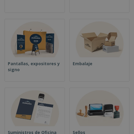
o
s
Pantallas, expositores y
Embalaje
signo
Suministros de Oficina
Sellos