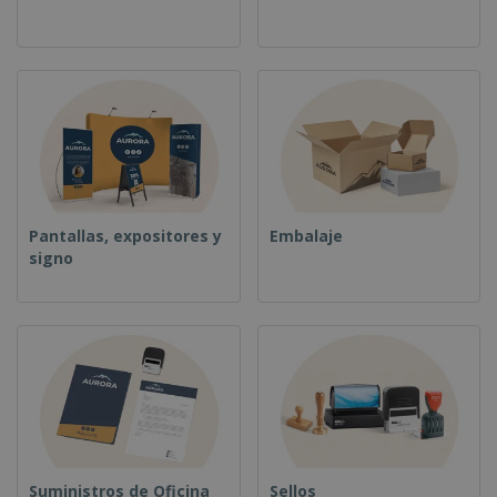
o
s
Pantallas, expositores y
Embalaje
signo
Suministros de Oficina
Sellos