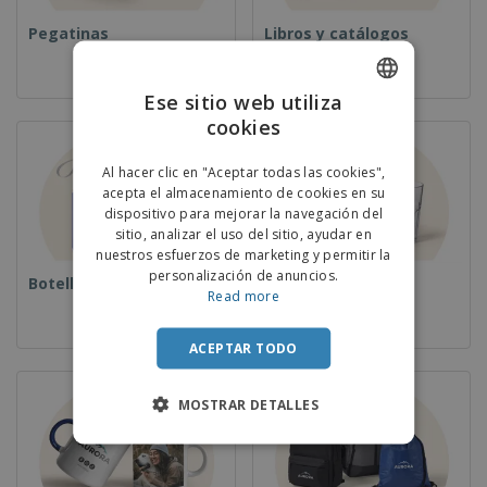
Pegatinas
Libros y catálogos
Ese sitio web utiliza
cookies
ENGLISH
PORTUGUESE
Al hacer clic en "Aceptar todas las cookies",
acepta el almacenamiento de cookies en su
SPANISH
dispositivo para mejorar la navegación del
sitio, analizar el uso del sitio, ayudar en
nuestros esfuerzos de marketing y permitir la
personalización de anuncios.
Botellas
Copas
Read more
ACEPTAR TODO
MOSTRAR DETALLES