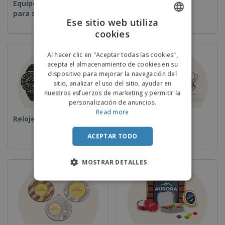
Equipos y suministros
Desechables
para servicio de
Ese sitio web utiliza
alimentos
cookies
ENGLISH
PORTUGUESE
Al hacer clic en "Aceptar todas las cookies",
acepta el almacenamiento de cookies en su
SPANISH
dispositivo para mejorar la navegación del
sitio, analizar el uso del sitio, ayudar en
nuestros esfuerzos de marketing y permitir la
personalización de anuncios.
Read more
Relojes de pulsera
Copas y Trofeos
ACEPTAR TODO
MOSTRAR DETALLES