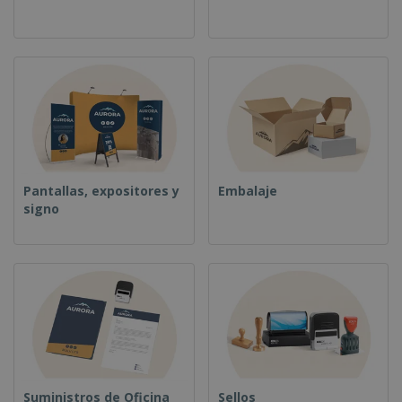
o
s
Pantallas, expositores y
Embalaje
signo
Suministros de Oficina
Sellos