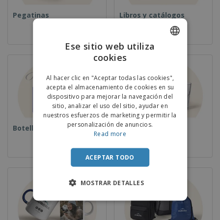
Pegatinas
Libros y catálogos
Ese sitio web utiliza
cookies
ENGLISH
PORTUGUESE
Al hacer clic en "Aceptar todas las cookies",
acepta el almacenamiento de cookies en su
SPANISH
dispositivo para mejorar la navegación del
sitio, analizar el uso del sitio, ayudar en
nuestros esfuerzos de marketing y permitir la
personalización de anuncios.
Botellas
Copas
Read more
ACEPTAR TODO
MOSTRAR DETALLES