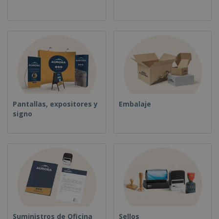
o
s
Pantallas, expositores y
Embalaje
signo
Suministros de Oficina
Sellos