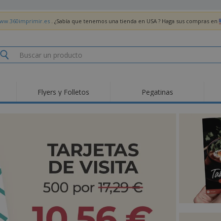
www.360imprimir.es
. ¿Sabía que tenemos una tienda en USA ? Haga sus compras en
Flyers y Folletos
Pegatinas
Pro
Tendencias
Nuevos productos
pro
des
Banderas, estandartes
Roll-Up
Cami
y guiones
Equipos y suministros
Roll-ups
Bor
para servicio de
alimentos
Acti
Entrega a domicilio
Desechables
libr
Pegatinas, vinilos y
Relojes de pulsera
Tra
carteles
Sudaderas con
Copas y Trofeos
Caja
capucha
Reg
Expositores
Medallas
per
Pósters
Comida y Dulces
Pro