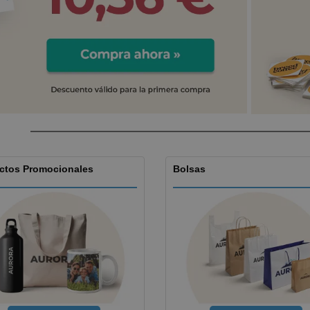
Etiquetas para
Maletas y mochilas
Libr
Impresoras
ctos Promocionales
Bolsas