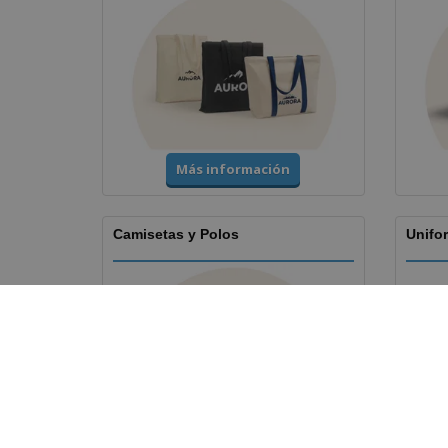
Más información
Camisetas y Polos
Unifor