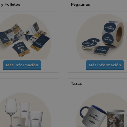
 y Folletos
Pegatinas
Más información
Más información
s
Tazas