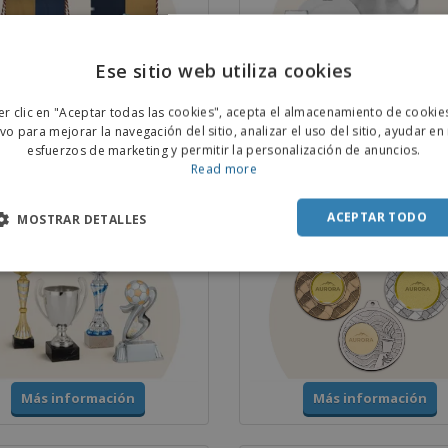
Ese sitio web utiliza cookies
ENGL
er clic en "Aceptar todas las cookies", acepta el almacenamiento de cookie
Más información
Más información
POR
ivo para mejorar la navegación del sitio, analizar el uso del sitio, ayudar en
esfuerzos de marketing y permitir la personalización de anuncios.
SPAN
Read more
 y Trofeos
Medallas
ACEPTAR TODO
MOSTRAR DETALLES
Más información
Más información