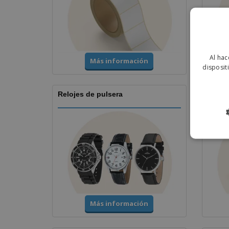
Al hac
Más información
disposit
Relojes de pulsera
Copas
Más información