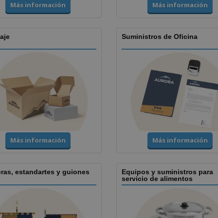
Más información
Más información
aje
Suministros de Oficina
Más información
Más información
ras, estandartes y guiones
Equipos y suministros para
servicio de alimentos