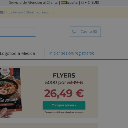
Servicio de Atención al Cliente
|
España |
ES
€ (EUR)
https://www.360onlineprint.com
Carrito
(0)
Iniciar sesión/registrarse
Logotipo a Medida
mociones y
ductos
tacados
setas y Polos
dados
vidades al aire
e
bajo desde casa
s de Envío
alos
sonalizados
ductos ecológicos