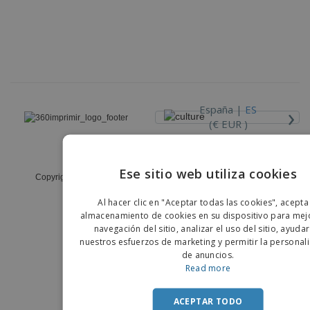
›
España |
ES
(€ EUR )
Código Ético y de Conducta
Ese sitio web utiliza cookies
Copyright © 2026 - 360imprimir. Todos los derechos reservados
ENGLIS
Al hacer clic en "Aceptar todas las cookies", acepta
PORTU
almacenamiento de cookies en su dispositivo para mejo
navegación del sitio, analizar el uso del sitio, ayuda
SPANIS
nuestros esfuerzos de marketing y permitir la personal
de anuncios.
Read more
ACEPTAR TODO