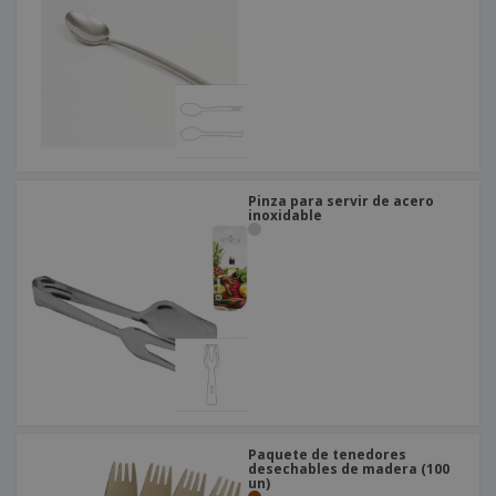
o
s
Pinza para servir de acero
inoxidable
Paquete de tenedores
desechables de madera (100
un)