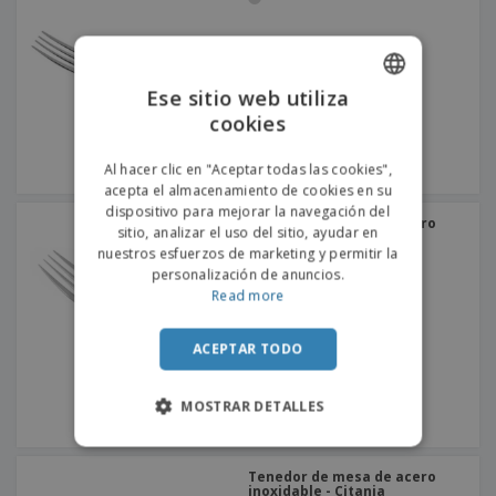
Ese sitio web utiliza
cookies
ENGLISH
PORTUGUESE
Al hacer clic en "Aceptar todas las cookies",
acepta el almacenamiento de cookies en su
SPANISH
dispositivo para mejorar la navegación del
Tenedor de mesa de acero
sitio, analizar el uso del sitio, ayudar en
inoxidable - Antartico
nuestros esfuerzos de marketing y permitir la
personalización de anuncios.
Read more
ACEPTAR TODO
MOSTRAR DETALLES
Tenedor de mesa de acero
inoxidable - Citania